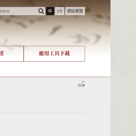
中
EN
網站導覽
援
應用工具下載
際字碼相關組織
筆畫查詢
︿
nicode查詢
TOP