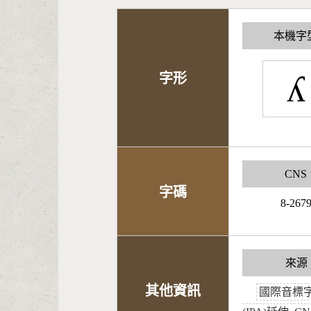
本機字
ʎ
字形
CNS
字碼
8-267
來源
其他資訊
國際音標