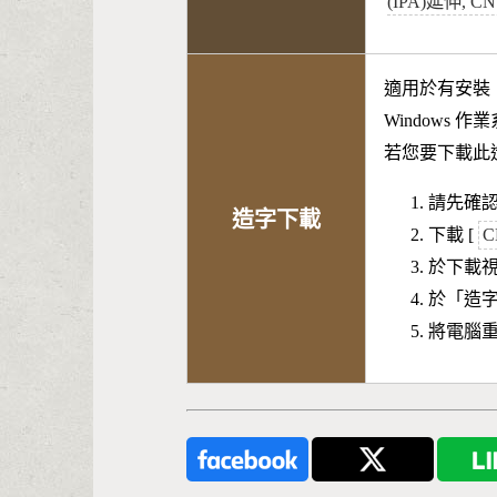
(IPA)延伸, CN
適用於有安裝
Windows 
若您要下載此
請先確認
造字下載
下載 [
C
於下載
於「造
將電腦重