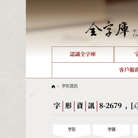
:::
認識全字庫
個人電腦造字處理工具
新字申請處理流程
字形即時顯示
全字庫介紹
IDS查詢
造字解
全字庫
部件
客戶服
問題集
意見
線上教學
倉頡查詢
筆順序
\
字形資訊
:::
Big5查詢
拼音
字
形
資
訊
8-2679 , [
字形
字碼