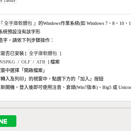
S 14649
『
全字庫軟體包
』的Windows作業系統(如 Windows 7、8、10、
作業系統預設沒有該字形
造字，請依下列步驟操作：
是否已安裝 [
全字庫軟體包
]
NSPKG
/
OLF
/
ATB
] 檔案
視窗中選擇「開啟檔案」
字轉入及列印」的視窗中，點選下方的「加入」按鈕
新開機，登入後即可使用注音、倉頡(Win7版本)、Big5 或 Unic