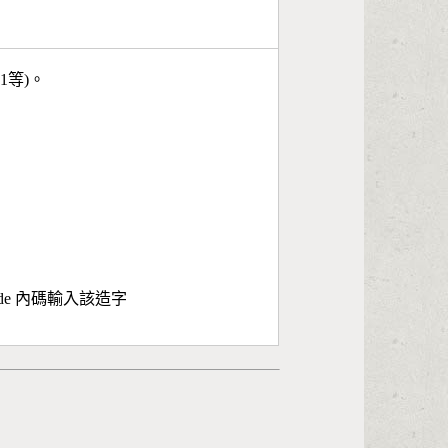
11等)。
ode 內碼輸入該造字