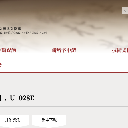
字碼查詢
新增字申請
技術支
決方案
現況
查詢
字形下載
中文碼介紹
全字庫授權
複合查詢
轉碼Web Service
專有名詞介紹
注音查詢
國
務
回饋
熱門查詢統計
查詢
部首查詢
CNS查詢
U
查詢
符號索引
拼音文字索引
ʎ] , U+028E
其他資訊
造字下載