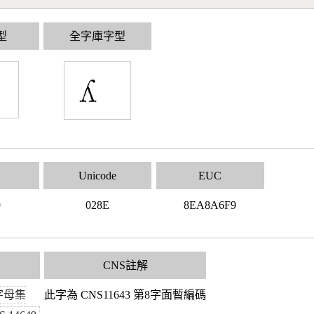
型
全字庫字型
Unicode
EUC
9
028E
8EA8A6F9
CNS註解
字母集
此字為 CNS11643 第8字面暫編碼