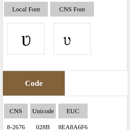
Big5 Query
Pinyin Query
Local Font
CNS Font
Symbol Index
ʋ
Pinyin Word Index
Code
CNS
Unicode
EUC
8-2676
028B
8EA8A6F6