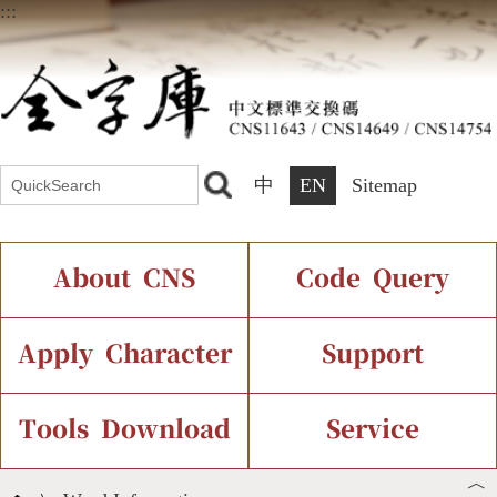
:::
中
EN
Sitemap
About CNS
Code Query
Introduction
IDS Query
Current Status
Apply Character
Support
Chinese Code Status
Components Query
Application Process
Font Instant Display
Tools Download
Service
︿