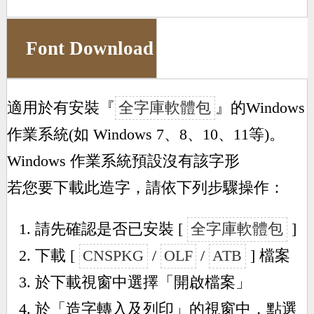
Font Download
適用於有安裝『
全字庫軟體包
』的Windows
作業系統(如 Windows 7、8、10、11等)。
Windows 作業系統預設沒有該字形
若您要下載此造字，請依下列步驟操作：
請先確認是否已安裝 [
全字庫軟體包
]
下載 [
CNSPKG
/
OLF
/
ATB
] 檔案
於下載視窗中選擇「開啟檔案」
於「造字轉入及列印」的視窗中，點選