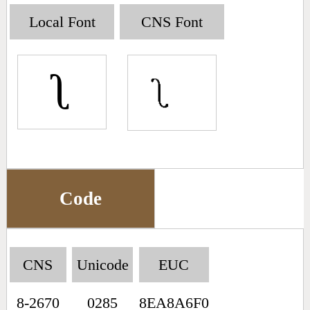
Big5 Query
Pinyin Query
Local Font
CNS Font
Symbol Index
ʅ
Pinyin Word Index
Code
CNS
Unicode
EUC
8-2670
0285
8EA8A6F0