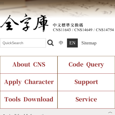
:::
中
EN
Sitemap
About CNS
Code Query
Introduction
IDS Query
Current Status
Apply Character
Support
Chinese Code Status
Components Query
Application Process
Font Instant Display
Tools Download
Service
︿