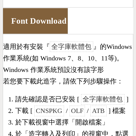
Font Download
適用於有安裝『
全字庫軟體包
』的Windows
作業系統(如 Windows 7、8、10、11等)。
Windows 作業系統預設沒有該字形
若您要下載此造字，請依下列步驟操作：
請先確認是否已安裝 [
全字庫軟體包
]
下載 [
CNSPKG
/
OLF
/
ATB
] 檔案
於下載視窗中選擇「開啟檔案」
於「造字轉入及列印」的視窗中，點選