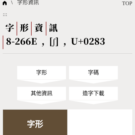
國際字碼相關組織
筆畫查詢
線上教學
倉頡查詢
全字庫授權
轉碼Web Service
個人電腦造字處理工具
問題集
意見回饋
\
字形資訊
TOP
:::
筆順序查詢
部首查詢
熱門查詢統計
字形下載
字
形
資
訊
8-266E , [ʃ] , U+0283
CNS查詢
Unicode查詢
Big5查詢
拼音查詢
字形
字碼
符號索引
拼音文字索引
其他資訊
造字下載
字形