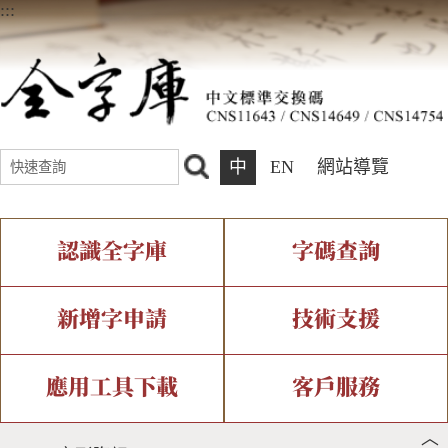
:::
中
EN
網站導覽
認識全字庫
字碼查詢
全字庫介紹
IDS查詢
全字庫現況
部件查詢
新增字申請
技術支援
中文碼介紹
複合查詢
專有名詞介紹
注音查詢
新字申請處理流程
字形即時顯示
造字解決方案
應用工具下載
客戶服務
︿