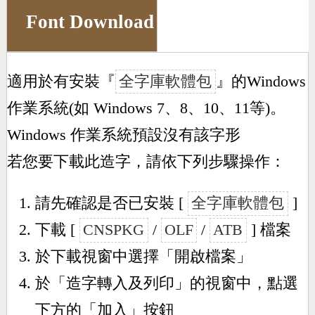
Font Download
適用於有安裝『
全字庫軟體包
』的Windows
作業系統(如 Windows 7、8、10、11等)。
Windows 作業系統預設沒有該字形
若您要下載此造字，請依下列步驟操作：
請先確認是否已安裝 [
全字庫軟體包
]
下載 [
CNSPKG
/
OLF
/
ATB
] 檔案
於下載視窗中選擇「開啟檔案」
於「造字轉入及列印」的視窗中，點選
下方的「加入」按鈕