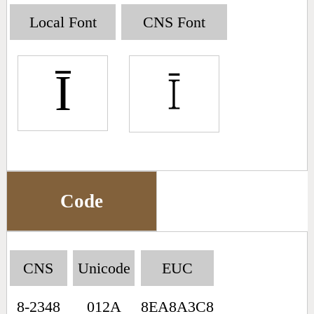
Big5 Query
Pinyin Query
Local Font
CNS Font
Symbol Index
Ī
Pinyin Word Index
Code
CNS
Unicode
EUC
8-2348
012A
8EA8A3C8