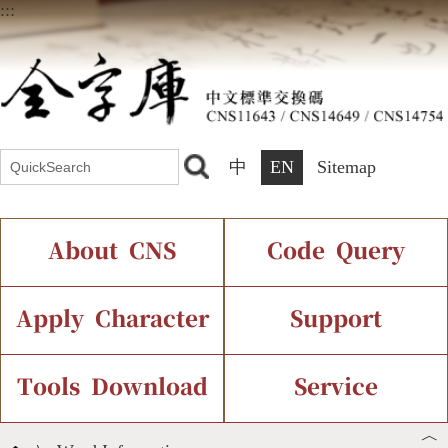
:::
中
EN
Sitemap
About CNS
Code Query
Introduction
IDS Query
Current Status
Apply Character
Support
Chinese Code Status
Components Query
Application Process
Font Instant Display
Tools Download
Service
︿