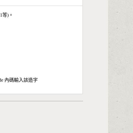
11等)。
ode 內碼輸入該造字