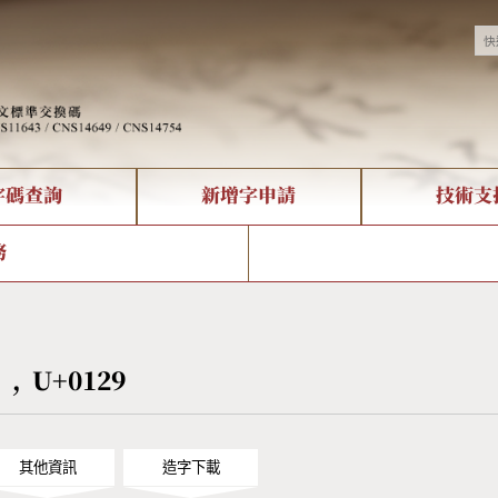
字碼查詢
新增字申請
技術支
決方案
現況
查詢
字形下載
中文碼介紹
全字庫授權
複合查詢
轉碼Web Service
專有名詞介紹
注音查詢
國
務
回饋
熱門查詢統計
查詢
部首查詢
CNS查詢
U
查詢
符號索引
拼音文字索引
] , U+0129
其他資訊
造字下載