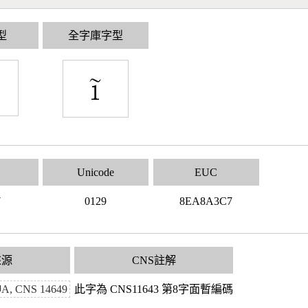
型
全字庫字型
Unicode
EUC
7
0129
8EA8A3C7
來源
CNS註解
 CNS 14649
此字為 CNS11643 第8字面暫編碼