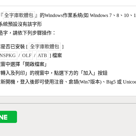
『
全字庫軟體包
』的Windows作業系統(如 Windows 7、8、10、
作業系統預設沒有該字形
造字，請依下列步驟操作：
是否已安裝 [
全字庫軟體包
]
NSPKG
/
OLF
/
ATB
] 檔案
視窗中選擇「開啟檔案」
字轉入及列印」的視窗中，點選下方的「加入」按鈕
新開機，登入後即可使用注音、倉頡(Win7版本)、Big5 或 Unic