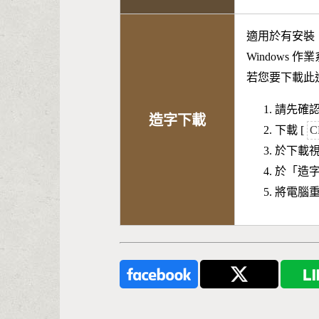
適用於有安裝
Windows 
若您要下載此
請先確認
造字下載
下載 [
C
於下載
於「造
將電腦重