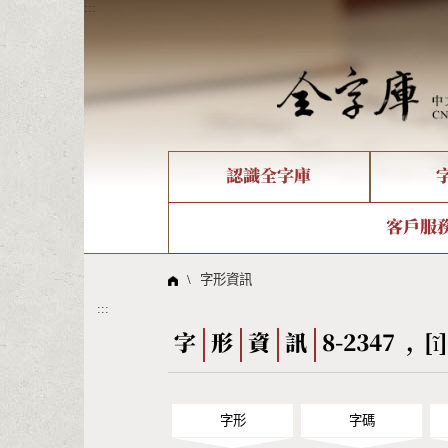
:::
認識全字庫
個人電腦造字處理工具
新字申請處理流程
字形即時顯示
全字庫介紹
IDS查詢
造字解
全字庫
部件
客戶服
問題集
意見
線上教學
倉頡查詢
筆順序
\
字形資訊
:::
Big5查詢
拼音
字
形
資
訊
8-2347 , [ĩ
字形
字碼