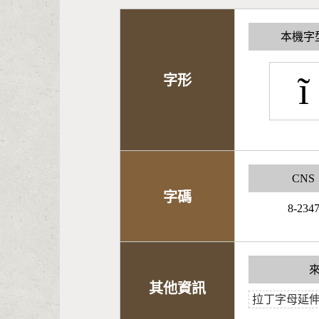
本機字
ĩ
字形
CNS
字碼
8-234
其他資訊
拉丁字母延伸A,