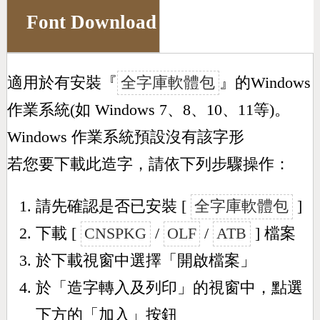
Font Download
適用於有安裝『
全字庫軟體包
』的Windows
作業系統(如 Windows 7、8、10、11等)。
Windows 作業系統預設沒有該字形
若您要下載此造字，請依下列步驟操作：
請先確認是否已安裝 [
全字庫軟體包
]
下載 [
CNSPKG
/
OLF
/
ATB
] 檔案
於下載視窗中選擇「開啟檔案」
於「造字轉入及列印」的視窗中，點選
下方的「加入」按鈕