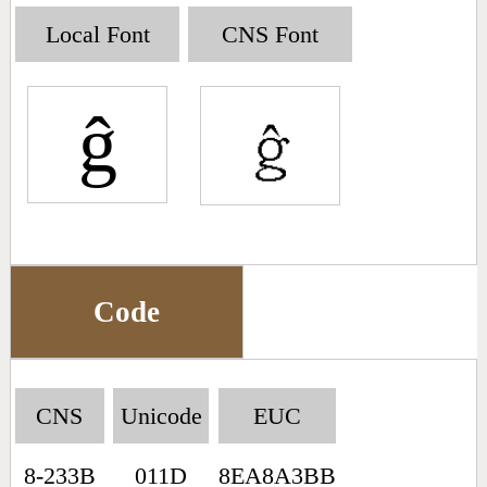
Big5 Query
Pinyin Query
Local Font
CNS Font
Symbol Index
ĝ
Pinyin Word Index
Code
CNS
Unicode
EUC
8-233B
011D
8EA8A3BB