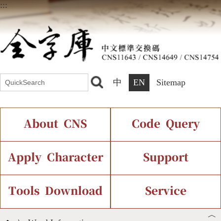
:::
中
EN
Sitemap
About CNS
Code Query
Introduction
IDS Query
Current Status
Apply Character
Support
Chinese Code Status
Components Query
Application Process
Font Instant Display
Tools Download
Service
︿