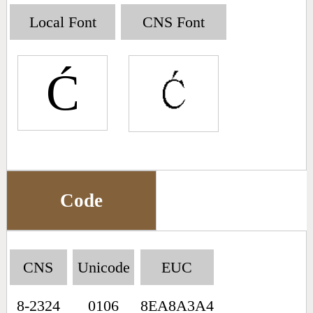
Big5 Query
Pinyin Query
Local Font
CNS Font
Symbol Index
Ć
Pinyin Word Index
Code
CNS
Unicode
EUC
8-2324
0106
8EA8A3A4