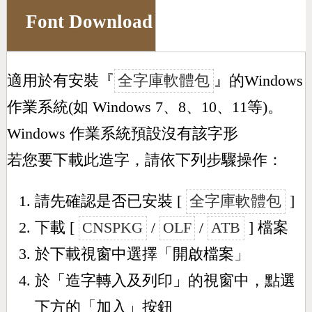
Font Download
適用於有安裝『
全字庫軟體包
』的Windows
作業系統(如 Windows 7、8、10、11等)。
Windows 作業系統預設沒有該字形
若您要下載此造字，請依下列步驟操作：
請先確認是否已安裝 [
全字庫軟體包
]
下載 [
CNSPKG
/
OLF
/
ATB
] 檔案
於下載視窗中選擇「開啟檔案」
於「造字轉入及列印」的視窗中，點選
下方的「加入」按鈕