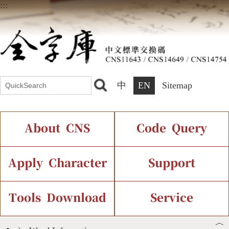
:::
中
EN
Sitemap
About CNS
Code Query
Introduction
IDS Query
Current Status
Apply Character
Support
Chinese Code Status
Components Query
Application Process
Font Instant Display
Tools Download
Service
︿