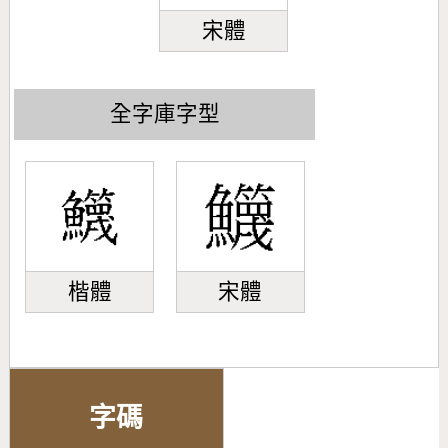
宋體
全字庫字型
楷體
宋體
字碼