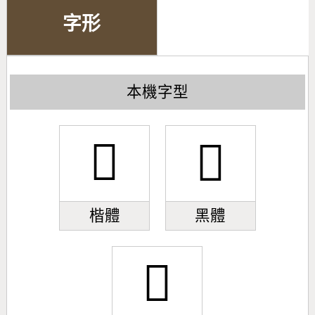
字形
本機字型
𩽣
𩽣
楷體
黑體
𩽣