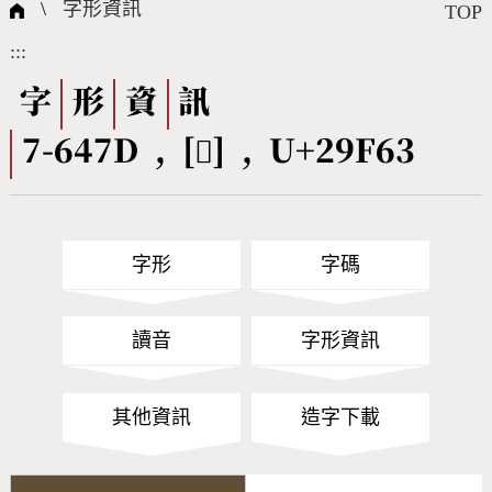
國際字碼相關組織
筆畫查詢
線上教學
倉頡查詢
全字庫授權
轉碼Web Service
個人電腦造字處理工具
問題集
意見回饋
\
字形資訊
TOP
:::
筆順序查詢
部首查詢
熱門查詢統計
字形下載
字
形
資
訊
7-647D , [𩽣] , U+29F63
CNS查詢
Unicode查詢
Big5查詢
拼音查詢
字形
字碼
符號索引
拼音文字索引
讀音
字形資訊
其他資訊
造字下載