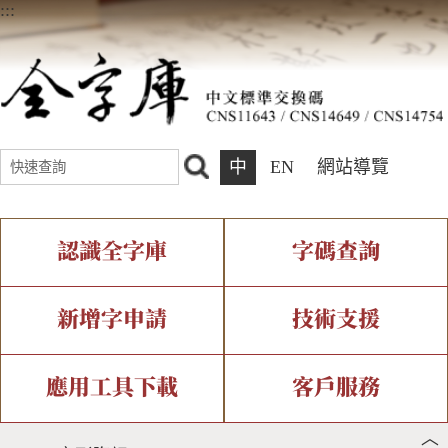
:::
中
EN
網站導覽
認識全字庫
字碼查詢
全字庫介紹
IDS查詢
全字庫現況
部件查詢
新增字申請
技術支援
中文碼介紹
複合查詢
專有名詞介紹
注音查詢
新字申請處理流程
字形即時顯示
造字解決方案
應用工具下載
客戶服務
︿