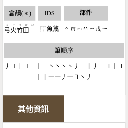
倉頡(
)
IDS
部件
✱
N
F
H
W
M
魚篾
󶀾󶄬󶃺󶆆󶄱󶄦󶀀
⿰
弓
火
竹
田
一
筆順序
丿㇕丨㇕一丨一丶丶丶丶丿一丨丿一㇕丨㇕
丨丨一一丿一㇕丶丿
其他資訊