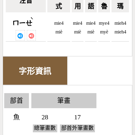
注音
式
用
語
魯
瑪
ˋ
ㄇㄧㄝ
mie4
mie4
mie4
mye4
mieh4
miè
miè
miè
myè
mieh4
字形資訊
部首
筆畫
魚
28
17
總筆畫數
部首外筆畫數