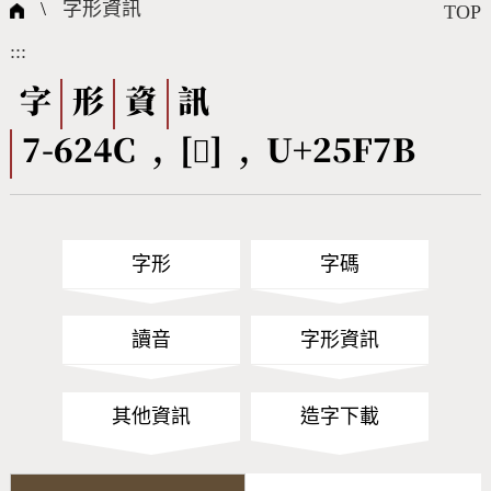
國際字碼相關組織
筆畫查詢
線上教學
倉頡查詢
全字庫授權
轉碼Web Service
個人電腦造字處理工具
問題集
意見回饋
\
字形資訊
TOP
:::
筆順序查詢
部首查詢
熱門查詢統計
字形下載
字
形
資
訊
7-624C , [𥽻] , U+25F7B
CNS查詢
Unicode查詢
Big5查詢
拼音查詢
字形
字碼
符號索引
拼音文字索引
讀音
字形資訊
其他資訊
造字下載