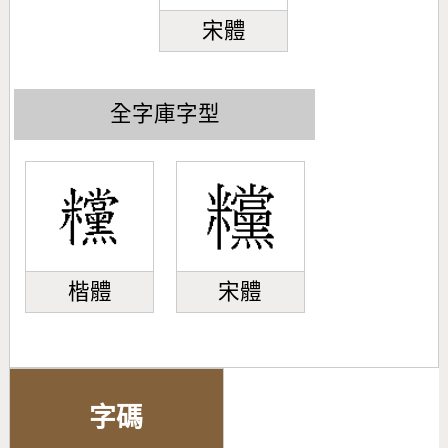
宋體
全字庫字型
楷體
宋體
字碼