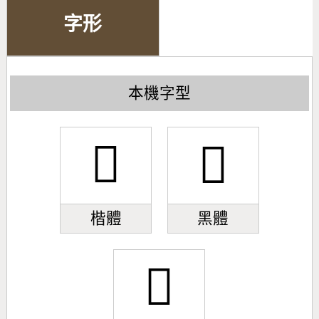
字形
本機字型
𥽻
𥽻
楷體
黑體
𥽻