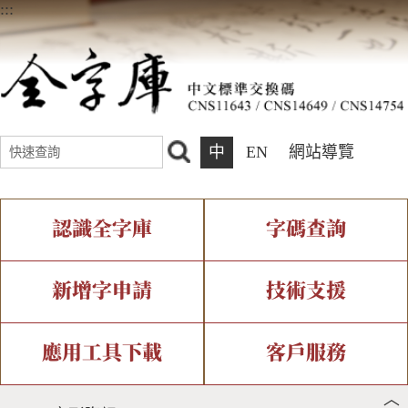
:::
中
EN
網站導覽
認識全字庫
字碼查詢
全字庫介紹
IDS查詢
全字庫現況
部件查詢
新增字申請
技術支援
中文碼介紹
複合查詢
專有名詞介紹
注音查詢
新字申請處理流程
字形即時顯示
造字解決方案
應用工具下載
客戶服務
︿