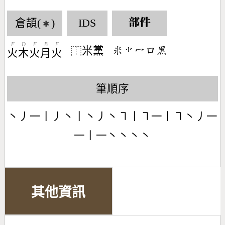
倉頡(
)
IDS
部件
✱
F
D
F
B
F
米黨
󶆔󶂠󶁇󶁶󶇼
⿰
火
木
火
月
火
筆順序
丶丿一丨丿丶丨丶丿丶㇕丨㇕一丨㇕丶丿一
一丨一丶丶丶丶
其他資訊