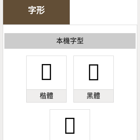
字形
本機字型
𧞯
𧞯
楷體
黑體
𧞯