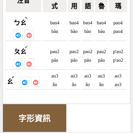
注音
式
用
語
魯
瑪
ˋ
ㄅㄠ
bau4
bao4
bao4
bau4
pao4
bàu
bào
bào
bàu
pao4
ˊ
ㄆㄠ
pau2
pao2
pao2
pau2
p'ao2
páu
páo
páo
páu
p'ao2
au3
ao3
ao3
au3
ao3
ˇ
ㄠ
ǎu
ǎo
ǎo
ǎu
ao3
字形資訊