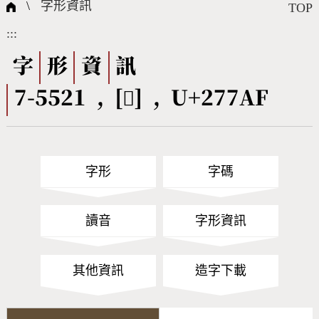
國際字碼相關組織
筆畫查詢
線上教學
倉頡查詢
全字庫授權
轉碼Web Service
個人電腦造字處理工具
問題集
意見回饋
\
字形資訊
TOP
:::
筆順序查詢
部首查詢
熱門查詢統計
字形下載
字
形
資
訊
7-5521 , [𧞯] , U+277AF
CNS查詢
Unicode查詢
Big5查詢
拼音查詢
字形
字碼
符號索引
拼音文字索引
讀音
字形資訊
其他資訊
造字下載