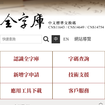
:::
中
EN
網站導覽
認識全字庫
字碼查詢
全字庫介紹
IDS查詢
全字庫現況
部件查詢
新增字申請
技術支援
中文碼介紹
複合查詢
專有名詞介紹
注音查詢
新字申請處理流程
字形即時顯示
造字解決方案
應用工具下載
客戶服務
︿