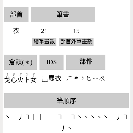
部首
筆畫
衣
21
15
總筆畫數
部首外筆畫數
倉頡(
)
IDS
部件
✱
I
P
F
Y
V
麃衣
󶂉󶄍󶀘󶀗󶃺󶆐
⿱
戈
心
火
卜
女
筆順序
丶一丿㇕丨丨一一㇕一㇕丶丶丶丶丶一丿㇕
丿丶