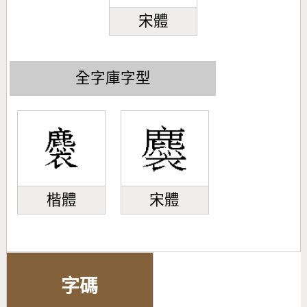
宋體
全字庫字型
楷體
宋體
字碼