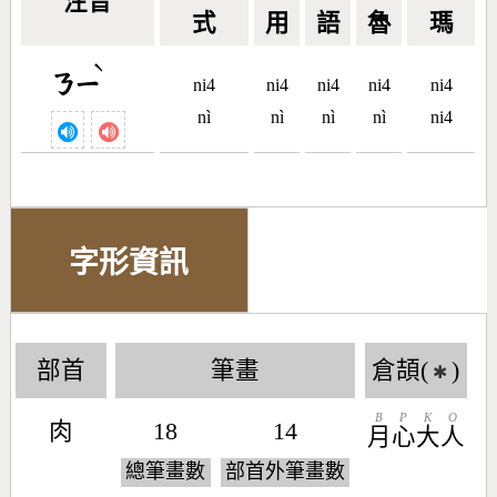
注音
式
用
語
魯
瑪
ˋ
ㄋㄧ
ni4
ni4
ni4
ni4
ni4
nì
nì
nì
nì
ni4
字形資訊
部首
筆畫
倉頡(
)
✱
B
P
K
O
肉
18
14
月
心
大
人
總筆畫數
部首外筆畫數