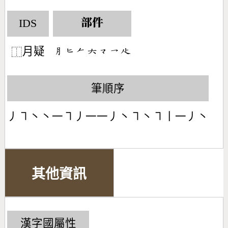
IDS
部件
月疑
󶅽󶀙󶀩󶁩󶁘󶀏󶃎
⿰
筆順序
丿㇕丶丶一㇕丿一一丿丶㇕丶㇕丨一丿丶
其他資訊
漢字國屬性