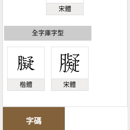
宋體
全字庫字型
楷體
宋體
字碼