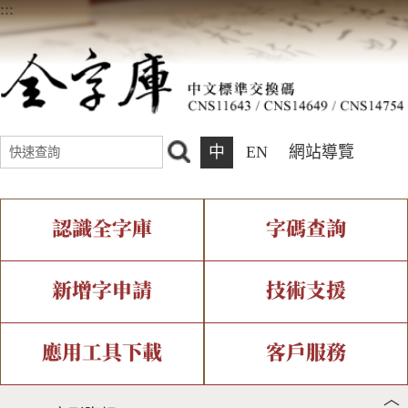
:::
中
EN
網站導覽
認識全字庫
字碼查詢
全字庫介紹
IDS查詢
全字庫現況
部件查詢
新增字申請
技術支援
中文碼介紹
複合查詢
專有名詞介紹
注音查詢
新字申請處理流程
字形即時顯示
造字解決方案
應用工具下載
客戶服務
︿