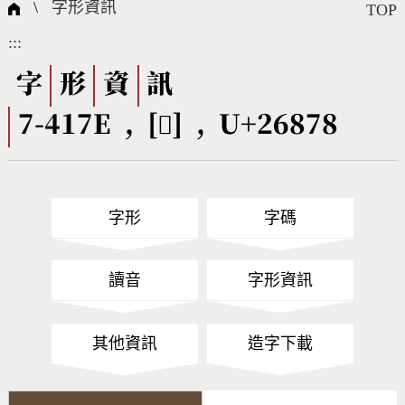
國際字碼相關組織
筆畫查詢
線上教學
倉頡查詢
全字庫授權
轉碼Web Service
個人電腦造字處理工具
問題集
意見回饋
\
字形資訊
TOP
:::
筆順序查詢
部首查詢
熱門查詢統計
字形下載
字
形
資
訊
7-417E , [𦡸] , U+26878
CNS查詢
Unicode查詢
Big5查詢
拼音查詢
字形
字碼
符號索引
拼音文字索引
讀音
字形資訊
其他資訊
造字下載