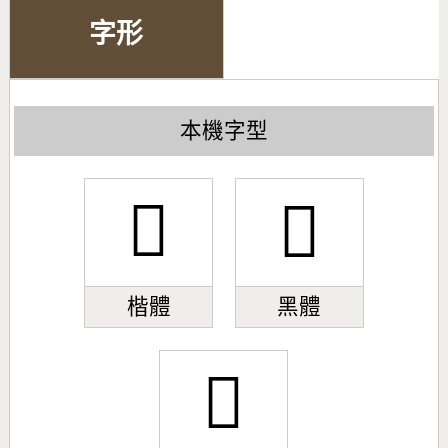
字形
本機字型
𦡸
𦡸
楷體
黑體
𦡸