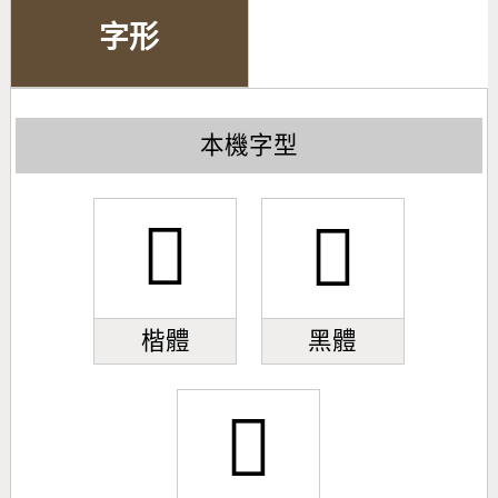
字形
本機字型
𣄞
𣄞
楷體
黑體
𣄞