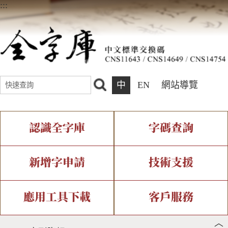
:::
中
EN
網站導覽
認識全字庫
字碼查詢
全字庫介紹
IDS查詢
全字庫現況
部件查詢
新增字申請
技術支援
中文碼介紹
複合查詢
專有名詞介紹
注音查詢
新字申請處理流程
字形即時顯示
造字解決方案
應用工具下載
客戶服務
︿