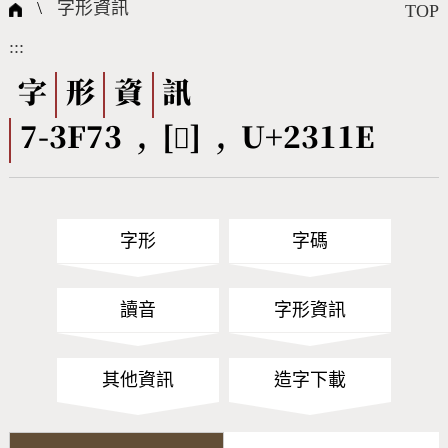
國際字碼相關組織
筆畫查詢
線上教學
倉頡查詢
全字庫授權
轉碼Web Service
個人電腦造字處理工具
問題集
意見回饋
\
字形資訊
TOP
:::
筆順序查詢
部首查詢
熱門查詢統計
字形下載
字
形
資
訊
7-3F73 , [𣄞] , U+2311E
CNS查詢
Unicode查詢
Big5查詢
拼音查詢
字形
字碼
符號索引
拼音文字索引
讀音
字形資訊
其他資訊
造字下載