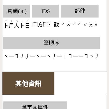
倉頡(
)
IDS
部件
✱
Y
S
O
Y
A
方
𠂉戠
󶁂󶀼󶀩󶁂󶁅󶃉󶃐
⿰
⿱
卜
尸
人
卜
日
筆順序
丶一㇕丿丿一丶一丶丿一丨㇕一一㇕丶丿
其他資訊
漢字國屬性