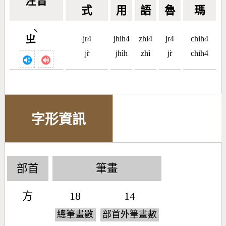
注音
式
用
語
魯
瑪
ˋ
ㄓ
jr4
jhih4
zhi4
jr4
chih4
jr̀
jhìh
zhì
jr̀
chih4
字形資訊
部首
筆畫
方
18
14
總筆畫數
部首外筆畫數