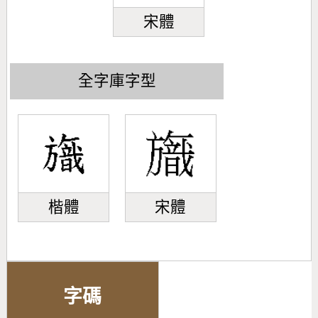
宋體
全字庫字型
楷體
宋體
字碼