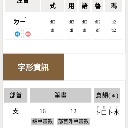
注音
式
用
語
魯
瑪
ˊ
ㄉㄧ
di2
di2
di2
di2
ti2
dí
dí
dí
dí
ti2
字形資訊
部首
筆畫
倉頡(
)
✱
Y
R
Y
E
攴
16
12
卜
口
卜
水
總筆畫數
部首外筆畫數