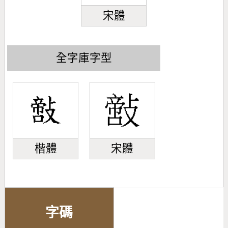
宋體
全字庫字型
楷體
宋體
字碼