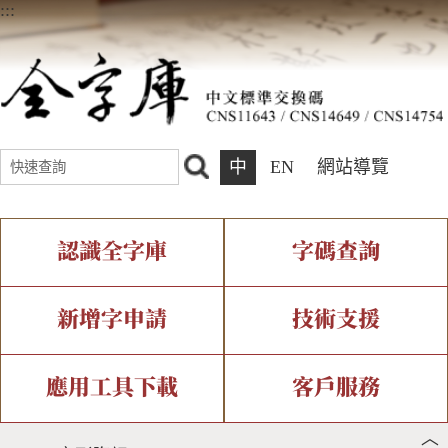
:::
中
EN
網站導覽
認識全字庫
字碼查詢
全字庫介紹
IDS查詢
全字庫現況
部件查詢
新增字申請
技術支援
中文碼介紹
複合查詢
專有名詞介紹
注音查詢
新字申請處理流程
字形即時顯示
造字解決方案
應用工具下載
客戶服務
︿