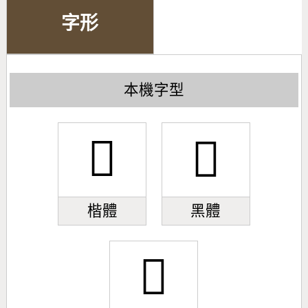
字形
本機字型
𢿪
𢿪
楷體
黑體
𢿪