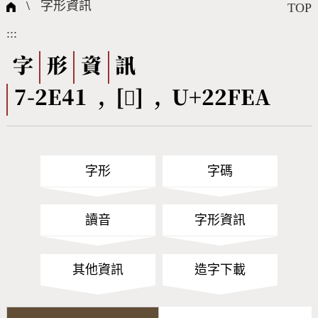
國際字碼相關組織
筆畫查詢
線上教學
倉頡查詢
全字庫授權
轉碼Web Service
個人電腦造字處理工具
問題集
意見回饋
\
字形資訊
TOP
:::
筆順序查詢
部首查詢
熱門查詢統計
字形下載
字
形
資
訊
7-2E41 , [𢿪] , U+22FEA
CNS查詢
Unicode查詢
Big5查詢
拼音查詢
字形
字碼
符號索引
拼音文字索引
讀音
字形資訊
其他資訊
造字下載