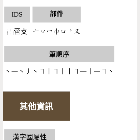
IDS
部件
啻攴
󶁂󶁅󶁇󶁹󶁶󶀥󶁓
⿰
筆順序
丶一丶丿丶㇕丨㇕丨丨㇕一丨一㇕丶
其他資訊
漢字國屬性