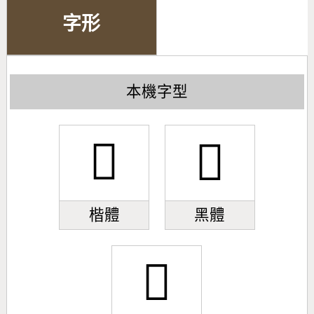
字形
本機字型
𥮠
𥮠
楷體
黑體
𥮠