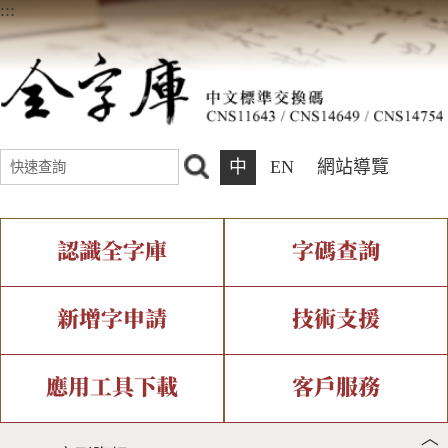
:::
中
EN
網站導覽
認識全字庫
字碼查詢
全字庫介紹
IDS查詢
全字庫現況
部件查詢
新增字申請
技術支援
中文碼介紹
複合查詢
專有名詞介紹
注音查詢
新字申請處理流程
字形即時顯示
造字解決方案
應用工具下載
客戶服務
︿