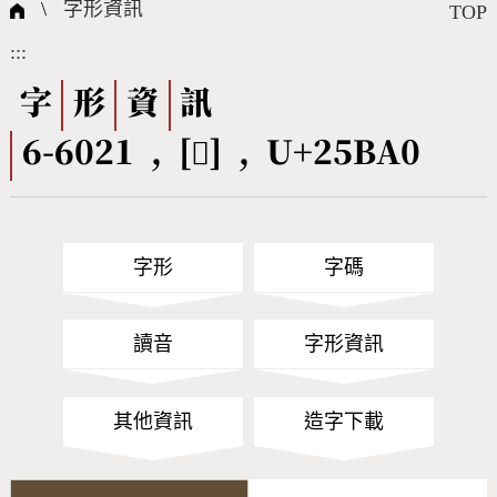
國際字碼相關組織
筆畫查詢
線上教學
倉頡查詢
全字庫授權
轉碼Web Service
個人電腦造字處理工具
問題集
意見回饋
\
字形資訊
TOP
:::
筆順序查詢
部首查詢
熱門查詢統計
字形下載
字
形
資
訊
6-6021 , [𥮠] , U+25BA0
CNS查詢
Unicode查詢
Big5查詢
拼音查詢
字形
字碼
符號索引
拼音文字索引
讀音
字形資訊
其他資訊
造字下載