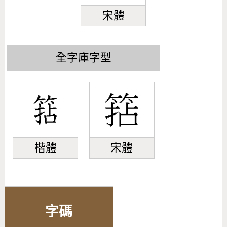
宋體
全字庫字型
楷體
宋體
字碼