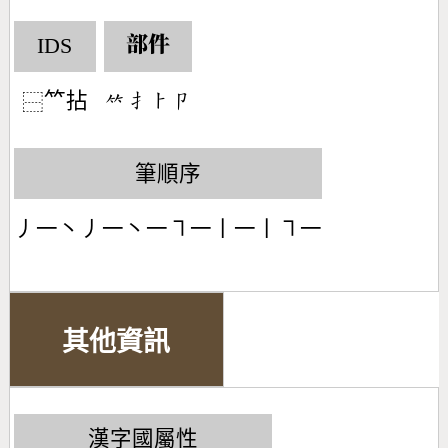
IDS
部件
𥫗拈
󶆆󶃛󶀥󶁊
⿱
筆順序
丿一丶丿一丶一㇕一丨一丨㇕一
其他資訊
漢字國屬性