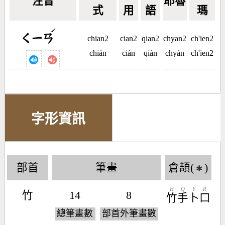
注音
耶魯
式
用
語
瑪
ˊ
ㄑㄧㄢ
chian2
cian2
qian2
chyan2
ch'ien2
chián
cián
qián
chyán
ch'ien2
字形資訊
部首
筆畫
倉頡(
)
✱
H
Q
Y
R
竹
14
8
竹
手
卜
口
總筆畫數
部首外筆畫數