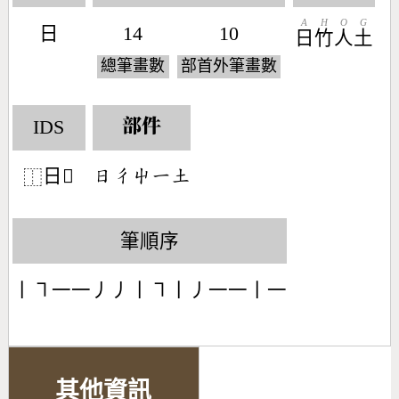
A
H
O
G
日
14
10
日
竹
人
土
總筆畫數
部首外筆畫數
IDS
部件
日𢓸
󶃐󶁾󶂗󶀀󶁢
⿰
筆順序
丨㇕一一丿丿丨㇕丨丿一一丨一
其他資訊