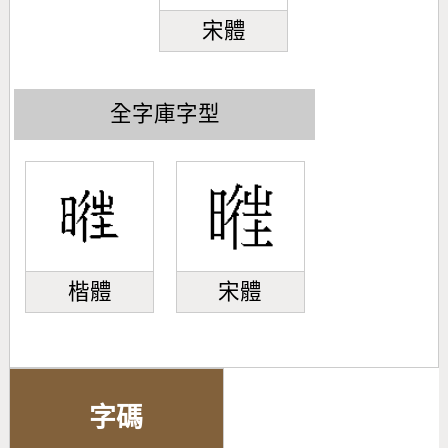
宋體
全字庫字型
楷體
宋體
字碼