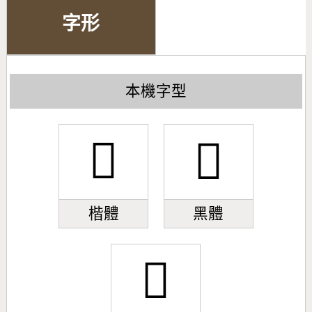
字形
本機字型
𣈧
𣈧
楷體
黑體
𣈧