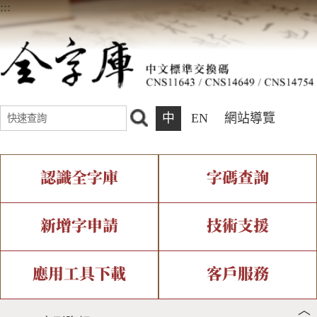
:::
中
EN
網站導覽
認識全字庫
字碼查詢
全字庫介紹
IDS查詢
全字庫現況
部件查詢
新增字申請
技術支援
中文碼介紹
複合查詢
專有名詞介紹
注音查詢
新字申請處理流程
字形即時顯示
造字解決方案
應用工具下載
客戶服務
︿