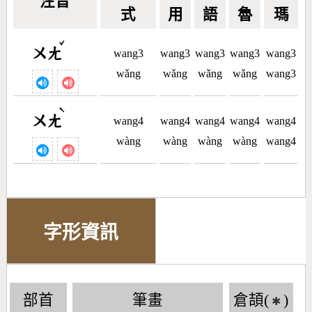
注音
式
用
語
魯
瑪
ˇ
ㄨㄤ
wang3
wang3
wang3
wang3
wang3
wǎng
wǎng
wǎng
wǎng
wang3
ˋ
ㄨㄤ
wang4
wang4
wang4
wang4
wang4
wàng
wàng
wàng
wàng
wang4
字形資訊
部首
筆畫
倉頡(
)
✱