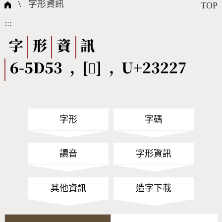
國際字碼相關組織
筆畫查詢
線上教學
倉頡查詢
全字庫授權
轉碼Web Service
個人電腦造字處理工具
問題集
意見回饋
\
字形資訊
TOP
:::
筆順序查詢
部首查詢
熱門查詢統計
字形下載
字
形
資
訊
6-5D53 , [𣈧] , U+23227
CNS查詢
Unicode查詢
Big5查詢
拼音查詢
字形
字碼
符號索引
拼音文字索引
讀音
字形資訊
其他資訊
造字下載