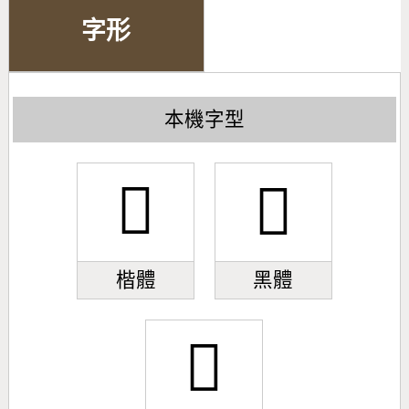
字形
本機字型
𧋯
𧋯
楷體
黑體
𧋯