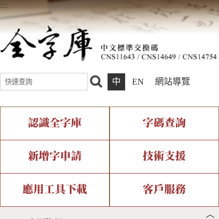
:::
中
EN
網站導覽
認識全字庫
字碼查詢
全字庫介紹
IDS查詢
全字庫現況
部件查詢
新增字申請
技術支援
中文碼介紹
複合查詢
專有名詞介紹
注音查詢
新字申請處理流程
字形即時顯示
造字解決方案
應用工具下載
客戶服務
︿