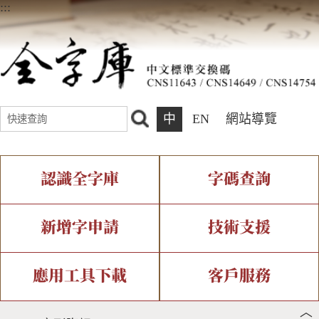
:::
中
EN
網站導覽
認識全字庫
字碼查詢
全字庫介紹
IDS查詢
全字庫現況
部件查詢
新增字申請
技術支援
中文碼介紹
複合查詢
專有名詞介紹
注音查詢
新字申請處理流程
字形即時顯示
造字解決方案
應用工具下載
客戶服務
︿