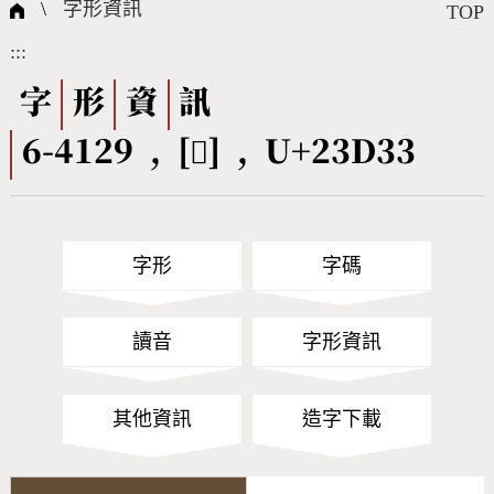
國際字碼相關組織
筆畫查詢
線上教學
倉頡查詢
全字庫授權
轉碼Web Service
個人電腦造字處理工具
問題集
意見回饋
\
字形資訊
TOP
:::
筆順序查詢
部首查詢
熱門查詢統計
字形下載
字
形
資
訊
6-4129 , [𣴳] , U+23D33
CNS查詢
Unicode查詢
Big5查詢
拼音查詢
字形
字碼
符號索引
拼音文字索引
讀音
字形資訊
其他資訊
造字下載