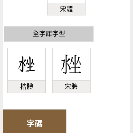
宋體
全字庫字型
楷體
宋體
字碼