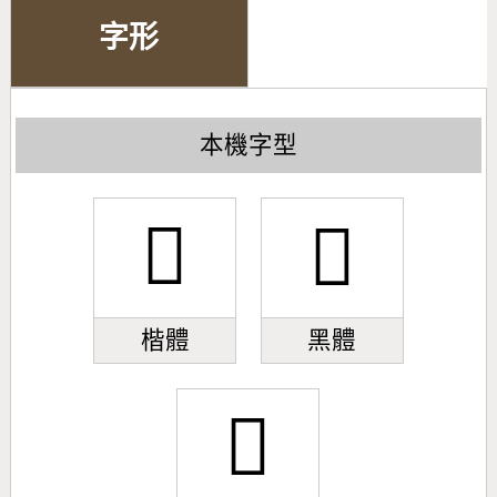
字形
本機字型
𣴳
𣴳
楷體
黑體
𣴳