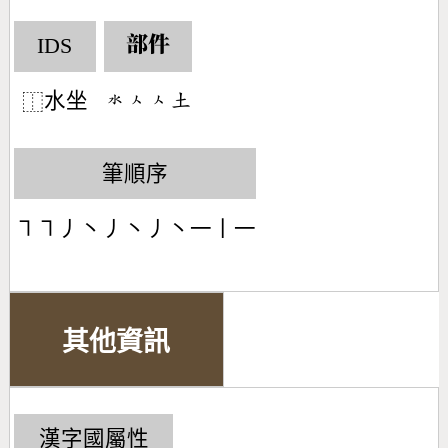
IDS
部件
水坐
󶄓󶀮󶀮󶁢
⿰
筆順序
㇕㇕丿丶丿丶丿丶一丨一
其他資訊
漢字國屬性