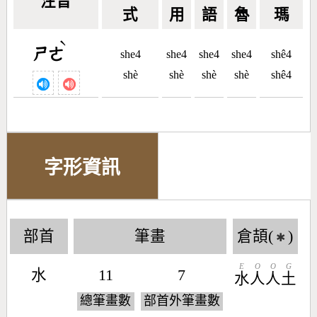
注音
式
用
語
魯
瑪
ˋ
ㄕㄜ
she4
she4
she4
she4
shê4
shè
shè
shè
shè
shê4
字形資訊
部首
筆畫
倉頡(
)
✱
E
O
O
G
水
11
7
水
人
人
土
總筆畫數
部首外筆畫數