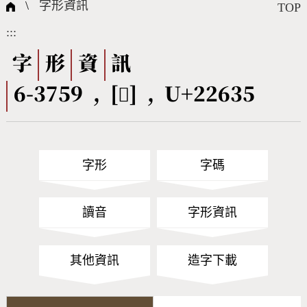
國際字碼相關組織
筆畫查詢
線上教學
倉頡查詢
全字庫授權
轉碼Web Service
個人電腦造字處理工具
問題集
意見回饋
\
字形資訊
TOP
:::
筆順序查詢
部首查詢
熱門查詢統計
字形下載
字
形
資
訊
6-3759 , [𢘵] , U+22635
CNS查詢
Unicode查詢
Big5查詢
拼音查詢
字形
字碼
符號索引
拼音文字索引
讀音
字形資訊
其他資訊
造字下載