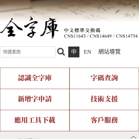
:::
中
EN
網站導覽
認識全字庫
字碼查詢
全字庫介紹
IDS查詢
全字庫現況
部件查詢
新增字申請
技術支援
中文碼介紹
複合查詢
專有名詞介紹
注音查詢
新字申請處理流程
字形即時顯示
造字解決方案
應用工具下載
客戶服務
︿