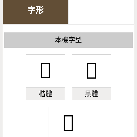
字形
本機字型
𢘵
𢘵
楷體
黑體
𢘵