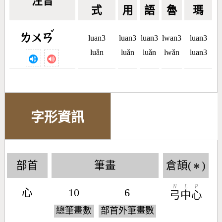
注音
式
用
語
魯
瑪
ˇ
ㄌㄨㄢ
luan3
luan3
luan3
lwan3
luan3
luǎn
luǎn
luǎn
lwǎn
luan3
字形資訊
部首
筆畫
倉頡(
)
✱
N
L
P
心
10
6
弓
中
心
總筆畫數
部首外筆畫數