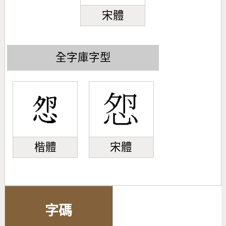
宋體
全字庫字型
楷體
宋體
字碼