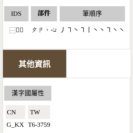
IDS
筆順序
部件
𡖉心
丿㇕丶㇕丨丶丶㇕丶丶
󶂆󶁊󶀅󶄀
⿱
其他資訊
漢字國屬性
CN🇨🇳
TW🇹🇼
G_KX
T6-3759