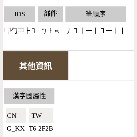
IDS
筆順序
部件
勹
⺊𠕁
丿㇕丨一丨㇕一丨丨
󶀿󶀥󶄸
⿹
⿱
其他資訊
漢字國屬性
CN🇨🇳
TW🇹🇼
G_KX
T6-2F2B