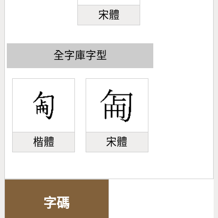
宋體
全字庫字型
楷體
宋體
字碼