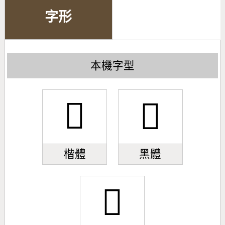
字形
本機字型
𠣠
𠣠
楷體
黑體
𠣠