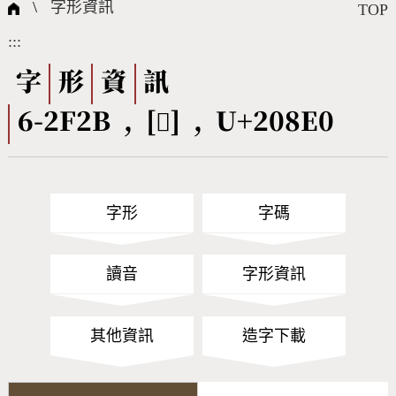
國際字碼相關組織
筆畫查詢
線上教學
倉頡查詢
全字庫授權
轉碼Web Service
個人電腦造字處理工具
問題集
意見回饋
\
字形資訊
TOP
:::
筆順序查詢
部首查詢
熱門查詢統計
字形下載
字
形
資
訊
6-2F2B , [𠣠] , U+208E0
CNS查詢
Unicode查詢
Big5查詢
拼音查詢
字形
字碼
符號索引
拼音文字索引
讀音
字形資訊
其他資訊
造字下載