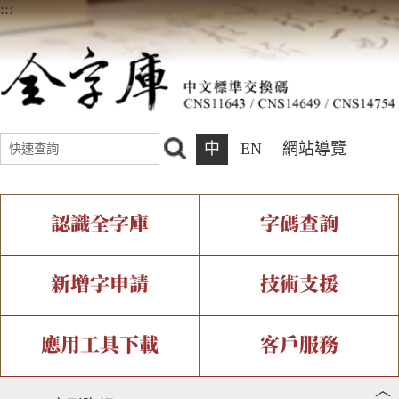
:::
中
EN
網站導覽
認識全字庫
字碼查詢
全字庫介紹
IDS查詢
全字庫現況
部件查詢
新增字申請
技術支援
中文碼介紹
複合查詢
專有名詞介紹
注音查詢
新字申請處理流程
字形即時顯示
造字解決方案
應用工具下載
客戶服務
︿