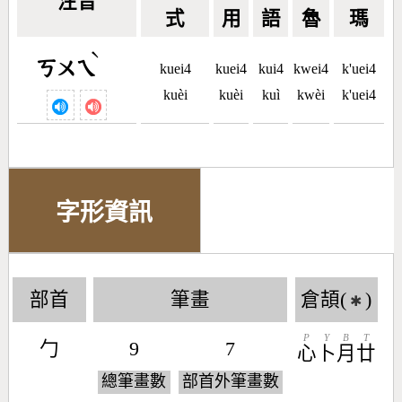
注音
式
用
語
魯
瑪
ˋ
ㄎㄨㄟ
kuei4
kuei4
kui4
kwei4
k'uei4
kuèi
kuèi
kuì
kwèi
k'uei4
字形資訊
部首
筆畫
倉頡(
)
✱
P
Y
B
T
勹
9
7
心
卜
月
廿
總筆畫數
部首外筆畫數