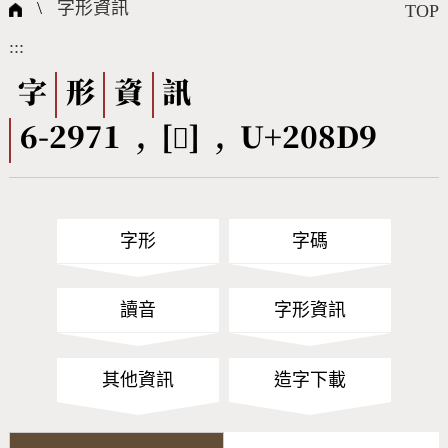
國際字碼相關組織
筆畫查詢
線上教學
倉頡查詢
全字庫授權
轉碼Web Service
個人電腦造字處理工具
問題集
意見回饋
\
字形資訊
TOP
:::
筆順序查詢
部首查詢
熱門查詢統計
字形下載
字
形
資
訊
6-2971 , [𠣙] , U+208D9
CNS查詢
Unicode查詢
Big5查詢
拼音查詢
字形
字碼
符號索引
拼音文字索引
讀音
字形資訊
其他資訊
造字下載