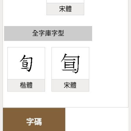
宋體
全字庫字型
楷體
宋體
字碼