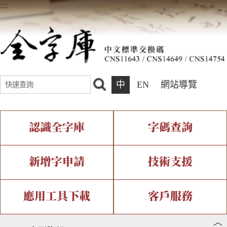
:::
中
EN
網站導覽
認識全字庫
字碼查詢
全字庫介紹
IDS查詢
全字庫現況
部件查詢
新增字申請
技術支援
中文碼介紹
複合查詢
專有名詞介紹
注音查詢
新字申請處理流程
字形即時顯示
造字解決方案
應用工具下載
客戶服務
︿