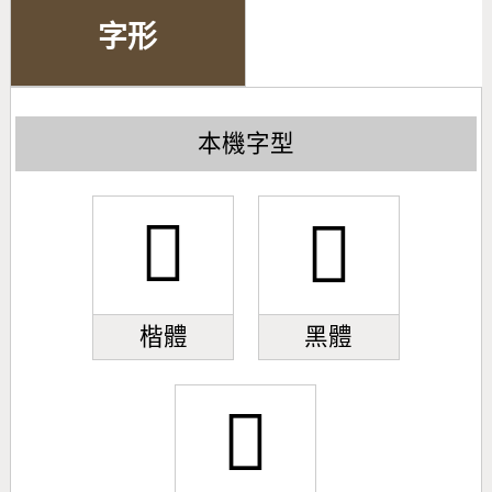
字形
本機字型
𠣙
𠣙
楷體
黑體
𠣙