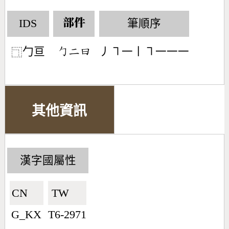
IDS
筆順序
部件
勹亘
丿㇕一丨㇕一一一
󶀿󶀒󶃑
⿹
其他資訊
漢字國屬性
CN🇨🇳
TW🇹🇼
G_KX
T6-2971