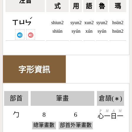
注音
式
用
語
魯
瑪
ˊ
ㄒㄩㄣ
shiun2
syun2
xun2
syun2
hsün2
shiún
syún
xún
syún
hsün2
字形資訊
部首
筆畫
倉頡(
)
✱
P
M
A
M
勹
8
6
心
一
日
一
總筆畫數
部首外筆畫數