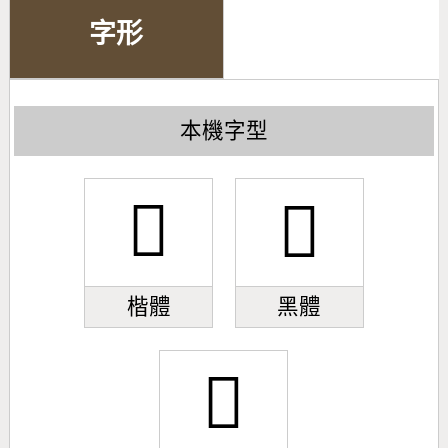
字形
本機字型
𧆕
𧆕
楷體
黑體
𧆕