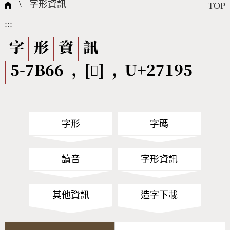
國際字碼相關組織
筆畫查詢
線上教學
倉頡查詢
全字庫授權
轉碼Web Service
個人電腦造字處理工具
問題集
意見回饋
\
字形資訊
TOP
:::
筆順序查詢
部首查詢
熱門查詢統計
字形下載
字
形
資
訊
5-7B66 , [𧆕] , U+27195
CNS查詢
Unicode查詢
Big5查詢
拼音查詢
字形
字碼
符號索引
拼音文字索引
讀音
字形資訊
其他資訊
造字下載