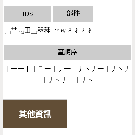
IDS
部件
艹
田
秝秝
󶃋󶄬󶅅󶅅󶅅󶅅
⿱
⿻
⿱
筆順序
丨一一丨丨㇕一丨丿一丨丿丶丿一丨丿丶丿
一丨丿丶丿一丨丿丶一
其他資訊