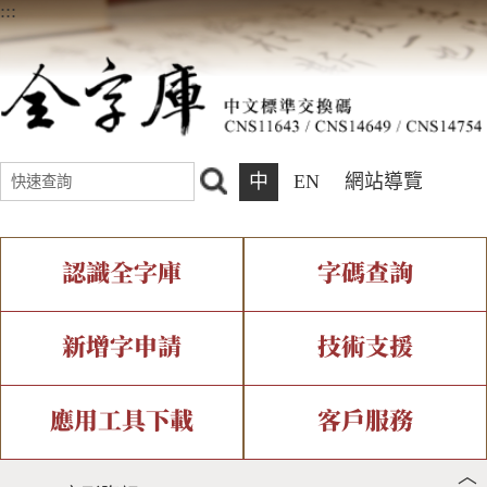
:::
中
EN
網站導覽
認識全字庫
字碼查詢
全字庫介紹
IDS查詢
全字庫現況
部件查詢
新增字申請
技術支援
中文碼介紹
複合查詢
專有名詞介紹
注音查詢
新字申請處理流程
字形即時顯示
造字解決方案
應用工具下載
客戶服務
︿