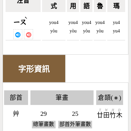
注音
式
用
語
魯
瑪
ˋ
ㄧㄡ
you4
you4
you4
you4
yu4
yòu
yòu
yòu
yòu
yu4
字形資訊
部首
筆畫
倉頡(
)
✱
T
W
H
D
艸
29
25
廿
田
竹
木
總筆畫數
部首外筆畫數