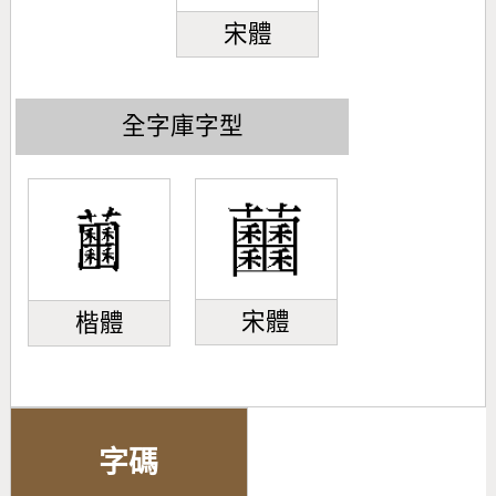
宋體
全字庫字型
宋體
楷體
字碼