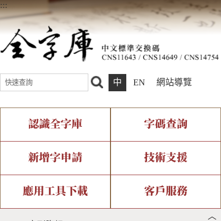
:::
中
EN
網站導覽
認識全字庫
字碼查詢
全字庫介紹
IDS查詢
全字庫現況
部件查詢
新增字申請
技術支援
中文碼介紹
複合查詢
專有名詞介紹
注音查詢
新字申請處理流程
字形即時顯示
造字解決方案
應用工具下載
客戶服務
︿