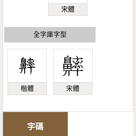
宋體
全字庫字型
楷體
宋體
字碼