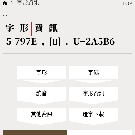
國際字碼相關組織
筆畫查詢
線上教學
倉頡查詢
全字庫授權
轉碼Web Service
個人電腦造字處理工具
問題集
意見回饋
\
字形資訊
TOP
:::
筆順序查詢
部首查詢
熱門查詢統計
字形下載
字
形
資
訊
5-797E , [𪖶] , U+2A5B6
CNS查詢
Unicode查詢
Big5查詢
拼音查詢
字形
字碼
符號索引
拼音文字索引
讀音
字形資訊
其他資訊
造字下載