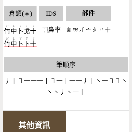
倉頡(
)
IDS
部件
✱
H
L
Y
I
J
鼻率
󶆇󶄬󶁬󶁂󶂨󶃻󶀓
⿰
竹
中
卜
戈
十
H
L
Y
Y
J
竹
中
卜
卜
十
筆順序
丿丨㇕一一一丨㇕一丨一一丿丨丶一㇕㇕丶
丶丶丿丶一丨
其他資訊