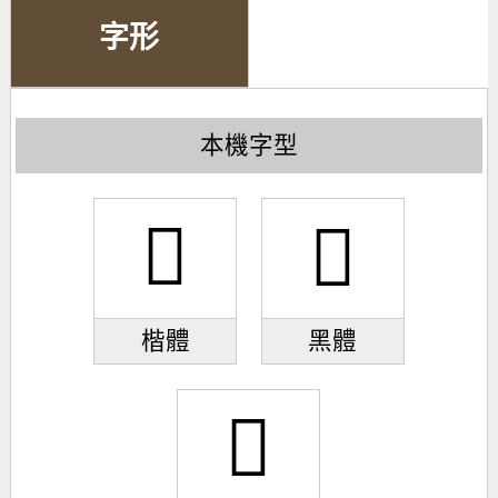
字形
本機字型
𪖶
𪖶
楷體
黑體
𪖶