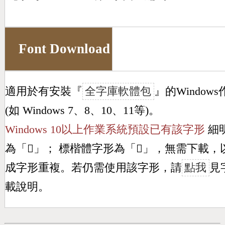
Font Download
適用於有安裝『
全字庫軟體包
』的Window
(如 Windows 7、8、10、11等)。
Windows 10以上作業系統預設已有該字形
細
為「
𣌅
」； 標楷體字形為「
𣌅
」，無需下載，
成字形重複。若仍需使用該字形，請
點我
見
載說明。