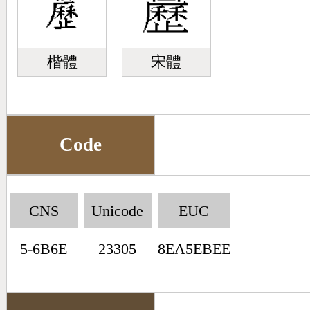
楷體
宋體
Code
CNS
Unicode
EUC
5-6B6E
23305
8EA5EBEE