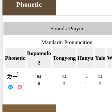
Phonetic
Sound / Pinyin
Mandarin Pronuncition
Bopomofo
Phonetic
Tongyong
Hanyu
Yale
W
2
ˋ
ㄌㄧ
li4
li4
li4
li4
lì
lì
lì
lì