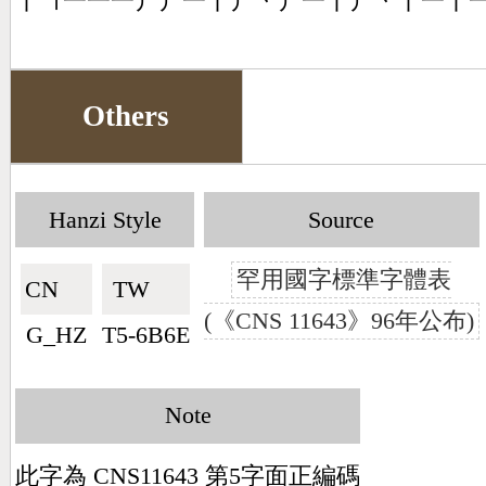
丨㇕一一一丿丿一丨丿丶丿一丨丿丶丨一丨
Others
Hanzi Style
Source
罕用國字標準字體表
CN🇨🇳
TW🇹🇼
(《CNS 11643》96年公布)
G_HZ
T5-6B6E
Note
此字為 CNS11643 第5字面正編碼