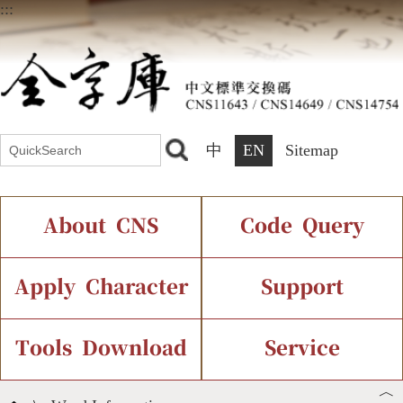
:::
中
EN
Sitemap
About CNS
Code Query
Introduction
IDS Query
Current Status
Apply Character
Support
Chinese Code Status
Components Query
Application Process
Font Instant Display
Tools Download
Service
︿