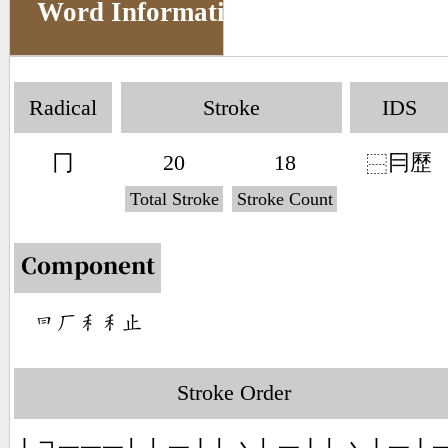
Word Information
Radical
Stroke
IDS
冂
20
18
冃歷
⿱
Total Stroke
Stroke Count
Component
󶃒󶀕󶅅󶅅󶃍
Stroke Order