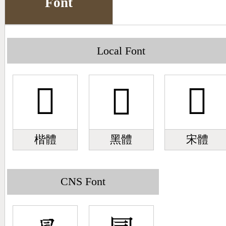
Font
Big5 Query
Pinyin Query
Symbol Index
Local Font
Pinyin Word Index
𣌅
𣌅
𣌅
楷體
黑體
宋體
CNS Font