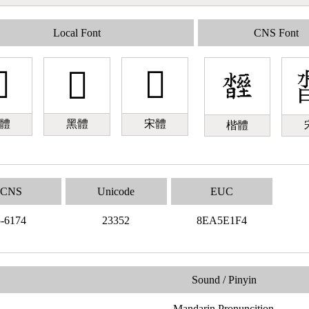
Local Font
CNS Font

𣍒
𣍒
體
黑體
宋體
楷體
CNS
Unicode
EUC
5-6174
23352
8EA5E1F4
Sound / Pinyin
Mandarin Pronuncition