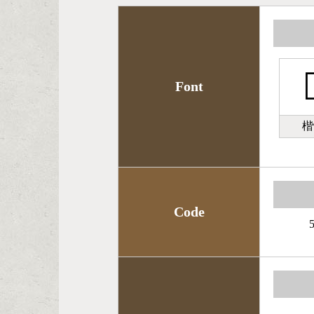

Font
楷
Code