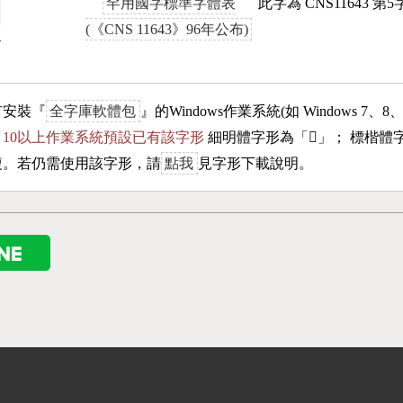
罕用國字標準字體表
此字為 CNS11643 
(《CNS 11643》96年公布)
4
有安裝『
全字庫軟體包
』的Windows作業系統(如 Windows 7、8
ows 10以上作業系統預設已有該字形
細明體字形為「
𣍒
」； 標楷體
複。若仍需使用該字形，請
點我
見字形下載說明。