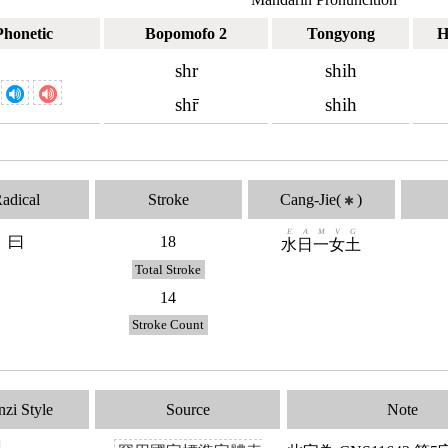
Phonetic
Bopomofo 2
Tongyong
H
shr
shih
ㄕ
shr̄
shih
adical
Stroke
Cang-Jie(
)
✱
E
A
M
V
G
曰
18
水
日
一
女
土
Total Stroke
14
Stroke Count
zi Style
Source
Note