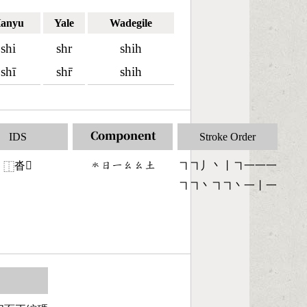
anyu
Yale
Wadegile
shi
shr
shih
shī
shr̄
shih
IDS
Component
Stroke Order
沓𡌥
󶄓󶃐󶀀󶂨󶂨󶁢
㇕㇕丿丶丨㇕一一一
⿰
㇕㇕丶㇕㇕丶一丨一