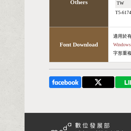
Others
TW🇹🇼
T5-617
適用於
Font Download
Wind
字形重