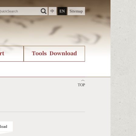
中
EN
Sitemap
rt
Tools Download
ry
rvice
International Org.
Stroke Count Query
︿
Unicode Query
TOP
load