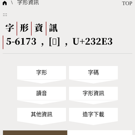
國際字碼相關組織
筆畫查詢
線上教學
倉頡查詢
全字庫授權
轉碼Web Service
個人電腦造字處理工具
問題集
意見回饋
\
字形資訊
TOP
:::
筆順序查詢
部首查詢
熱門查詢統計
字形下載
字
形
資
訊
5-6173 , [𣋣] , U+232E3
CNS查詢
Unicode查詢
Big5查詢
拼音查詢
字形
字碼
符號索引
拼音文字索引
讀音
字形資訊
其他資訊
造字下載