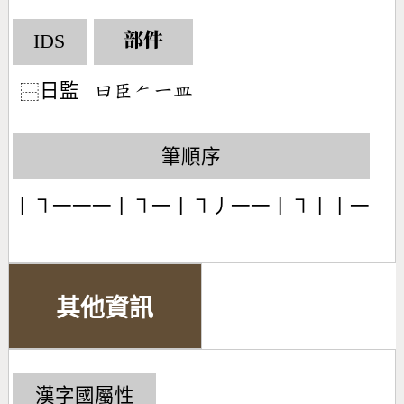
IDS
部件
日監
󶃑󶅦󶀩󶀀󶄰
⿱
筆順序
丨㇕一一一丨㇕一丨㇕丿一一丨㇕丨丨一
其他資訊
漢字國屬性