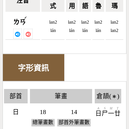
注音
式
用
語
魯
瑪
ˊ
ㄌㄢ
lan2
lan2
lan2
lan2
lan2
lán
lán
lán
lán
lan2
字形資訊
部首
筆畫
倉頡(
)
✱
A
S
M
T
日
18
14
日
尸
一
廿
總筆畫數
部首外筆畫數