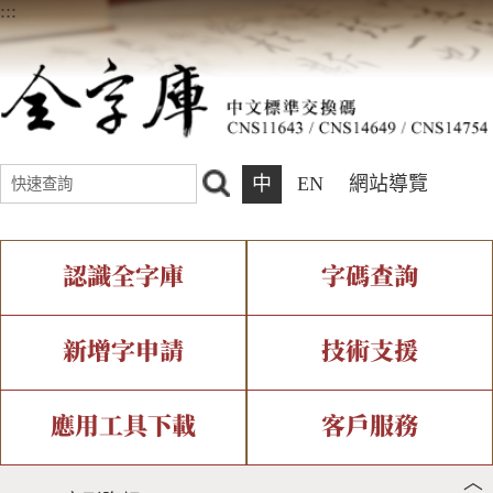
:::
中
EN
網站導覽
認識全字庫
字碼查詢
全字庫介紹
IDS查詢
全字庫現況
部件查詢
新增字申請
技術支援
中文碼介紹
複合查詢
專有名詞介紹
注音查詢
新字申請處理流程
字形即時顯示
造字解決方案
應用工具下載
客戶服務
︿