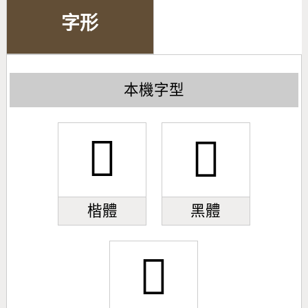
字形
本機字型
𣋣
𣋣
楷體
黑體
𣋣