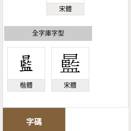
宋體
全字庫字型
楷體
宋體
字碼