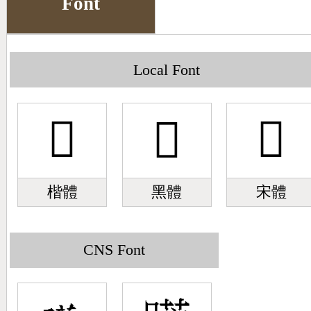
Font
Big5 Query
Pinyin Query
Symbol Index
Local Font
Pinyin Word Index
𣉪
𣉪
𣉪
楷體
黑體
宋體
CNS Font