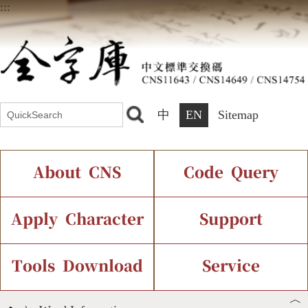
:::
中
EN
Sitemap
About CNS
Code Query
Introduction
IDS Query
Current Status
Apply Character
Support
Chinese Code Status
Components Query
Application Process
Font Instant Display
Tools Download
Service
︿