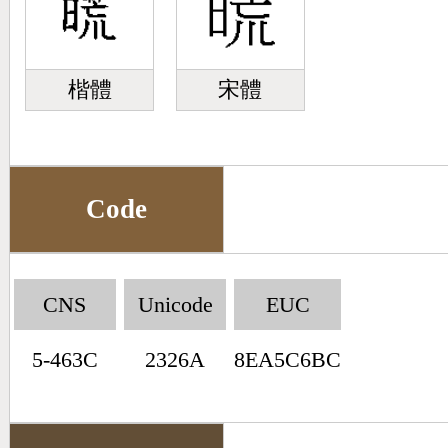
楷體
宋體
Code
CNS
Unicode
EUC
5-463C
2326A
8EA5C6BC