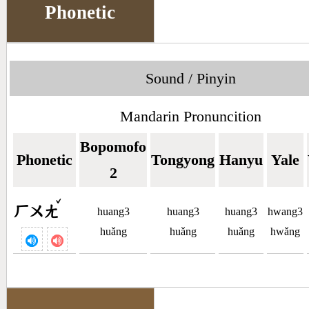
Phonetic
Sound / Pinyin
Mandarin Pronuncition
Bopomofo
Phonetic
Tongyong
Hanyu
Yale
2
ˇ
ㄏㄨㄤ
huang3
huang3
huang3
hwang3
huǎng
huǎng
huǎng
hwǎng