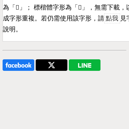
為「
𣉪
」； 標楷體字形為「
𣉪
」，無需下載，
成字形重複。若仍需使用該字形，請
點我
見
說明。