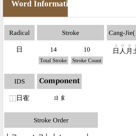
Word Information
Radical
Stroke
Cang-Jie(
A
O
B
日
14
10
日
人
月
Total Stroke
Stroke Count
IDS
Component
日隺
󶃐󶇭
⿰
Stroke Order