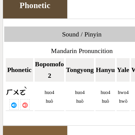
Phonetic
Sound / Pinyin
Mandarin Pronuncition
Bopomofo
Phonetic
Tongyong
Hanyu
Yale
W
2
ˋ
ㄏㄨㄛ
huo4
huo4
huo4
hwo4
huò
huò
huò
hwò