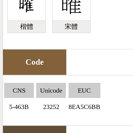
楷體
宋體
Code
CNS
Unicode
EUC
5-463B
23252
8EA5C6BB