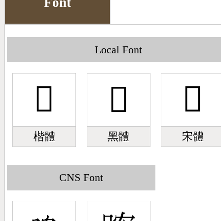
Font
Big5 Query
Pinyin Query
Symbol Index
Local Font
Pinyin Word Index
𣉒
𣉒
𣉒
楷體
黑體
宋體
CNS Font