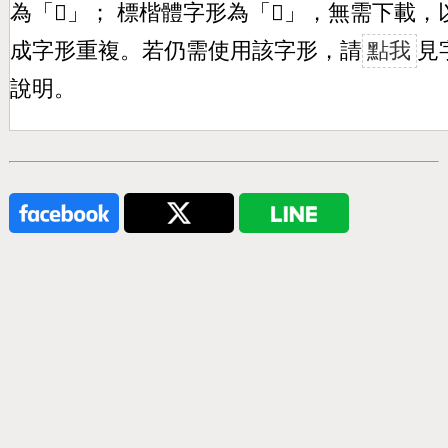
為「
𣉒
」； 標楷體字形為「
𣉒
」，無需下載，
成字形重複。若仍需使用該字形，請
點我
見
說明。