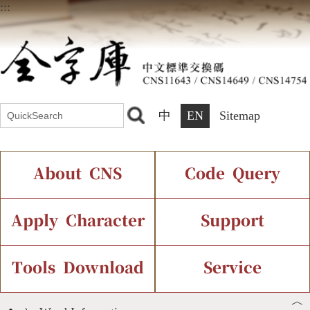
:::
中
EN
Sitemap
About CNS
Code Query
Introduction
IDS Query
Current Status
Apply Character
Support
Chinese Code Status
Components Query
Application Process
Font Instant Display
Tools Download
Service
︿