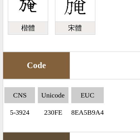
楷體
宋體
Code
CNS
Unicode
EUC
5-3924
230FE
8EA5B9A4