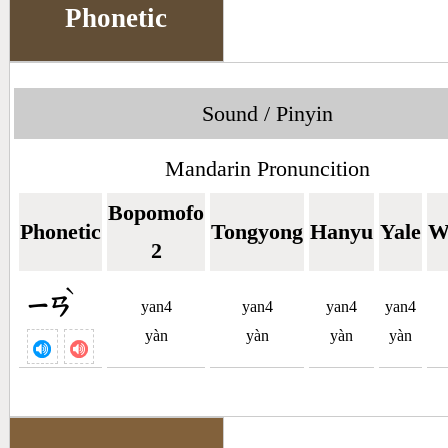
Phonetic
Sound / Pinyin
Mandarin Pronuncition
Bopomofo
Phonetic
Tongyong
Hanyu
Yale
W
2
ˋ
ㄧㄢ
yan4
yan4
yan4
yan4
yàn
yàn
yàn
yàn