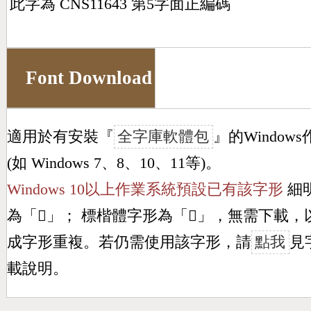
此字為 CNS11643 第5字面正編碼
Font Download
適用於有安裝『
全字庫軟體包
』的Window
(如 Windows 7、8、10、11等)。
Windows 10以上作業系統預設已有該字形
細
為「
𣃾
」； 標楷體字形為「
𣃾
」，無需下載，
成字形重複。若仍需使用該字形，請
點我
見
載說明。