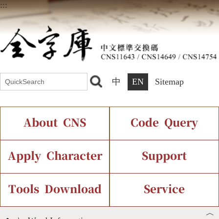
:::
中
EN
Sitemap
About CNS
Code Query
Introduction
IDS Query
Current Status
Apply Character
Support
Chinese Code Status
Components Query
Application Process
Font Instant Display
Tools Download
Service
︿