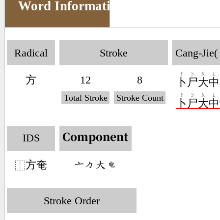
Word Information
Radical
Stroke
Cang-Jie(
Y
S
K
L
方
12
8
卜
尸
大
中
Y
S
K
L
Total Stroke
Stroke Count
卜
尸
大
中
IDS
Component
方奄
󶁂󶀼󶁨󶄺
⿰
Stroke Order