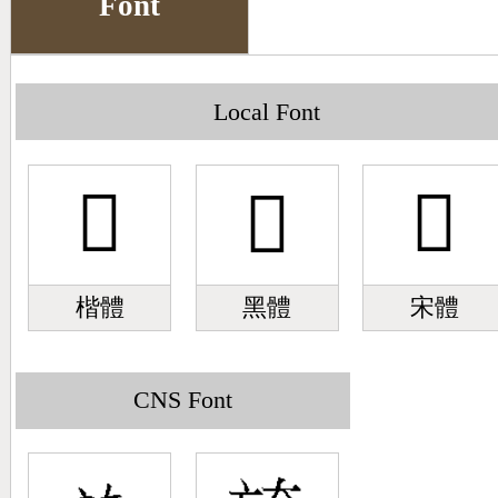
Font
Big5 Query
Pinyin Query
Symbol Index
Local Font
Pinyin Word Index
𣃾
𣃾
𣃾
楷體
黑體
宋體
CNS Font