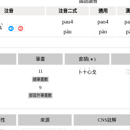
國語讀音
注音
注音二式
通用
漢
pau4
pao4
pa
ˋ
ㄠ
pàu
pào
p
筆畫
倉頡(
)
✱
Y
J
P
I
11
卜
十
心
戈
總筆畫數
9
部首外筆畫數
屬性
來源
CNS註解