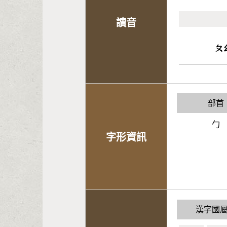
讀音
ㄆ
部首
勹
字形資訊
漢字國