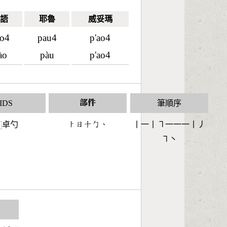
語
耶魯
威妥瑪
o4
pau4
p'ao4
ào
pàu
p'ao4
IDS
部件
筆順序
卓勺
󶀥󶃐󶀓󶀿󶀅
丨一丨㇕一一一丨丿
⿰
㇕丶