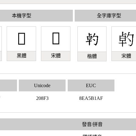
本機字型
全字庫字型
𠣳
𠣳
黑體
宋體
宋體
楷體
Unicode
EUC
F
208F3
8EA5B1AF
發音/拼音