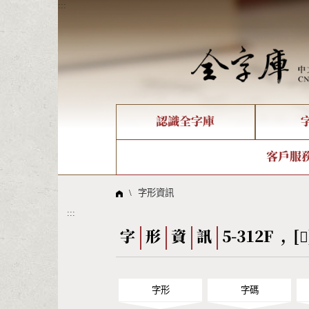
:::
認識全字庫
個人電腦造字處理工具
新字申請處理流程
字形即時顯示
全字庫介紹
IDS查詢
造字解
全字庫
部件
客戶服
問題集
意見
線上教學
倉頡查詢
筆順序
\
字形資訊
:::
Big5查詢
拼音
字
形
資
訊
5-312F , [
字形
字碼