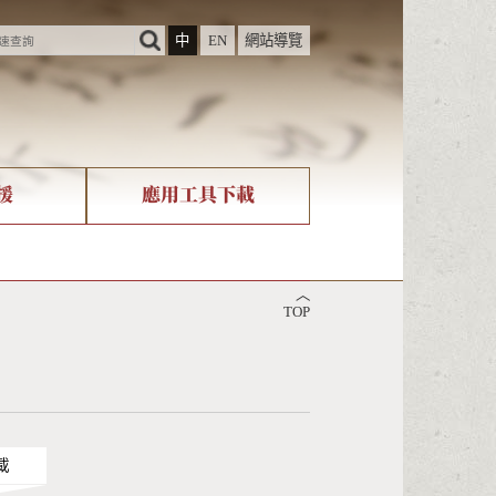
中
EN
網站導覽
援
應用工具下載
際字碼相關組織
筆畫查詢
︿
nicode查詢
TOP
載