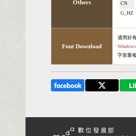
Others
CN🇨🇳
G_HZ
適用於
Font Download
Wind
字形重