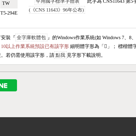
罕用國字標準字體表
此字為 CNS11643 
TW🇹🇼
(《CNS 11643》96年公布)
T5-294E
有安裝『
全字庫軟體包
』的Windows作業系統(如 Windows 7、8
ows 10以上作業系統預設已有該字形
細明體字形為「
𣄰
」； 標楷體
複。若仍需使用該字形，請
點我
見字形下載說明。