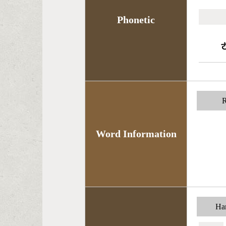
Phonetic
R
Word Information
Han