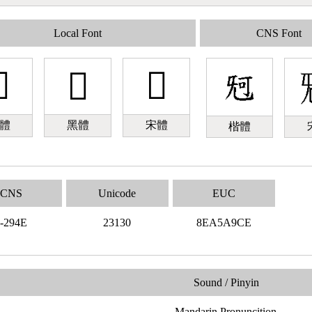
Local Font
CNS Font

𣄰
𣄰
體
黑體
宋體
楷體
CNS
Unicode
EUC
-294E
23130
8EA5A9CE
Sound / Pinyin
Mandarin Pronuncition