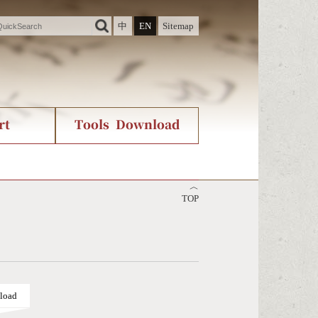
中
EN
Sitemap
rt
Tools Download
ry
rvice
International Org.
Stroke Count Query
︿
Unicode Query
TOP
load