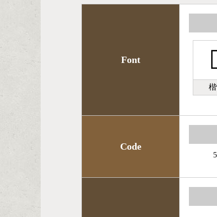

Font
楷
Code
5