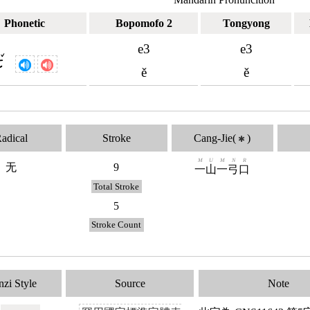
Phonetic
Bopomofo 2
Tongyong
e3
e3
ˇ
ㄜ
ě
ě
adical
Stroke
Cang-Jie(
)
✱
M
U
M
N
R
无
9
一
山
一
弓
口
Total Stroke
5
Stroke Count
zi Style
Source
Note