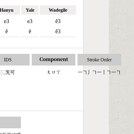
Hanyu
Yale
Wadegile
e3
e3
ê3
ě
ě
ê3
IDS
Component
Stroke Order
旡可
󶃇󶁶󶀟
一㇕丿㇕一丨㇕一㇕
⿺