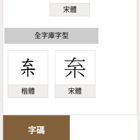
宋體
全字庫字型
楷體
宋體
字碼