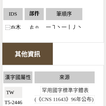
IDS
筆順序
部件
𠫓木
一㇕丶一丨丿丶
󶁲󶂹
⿱
其他資訊
漢字國屬性
來源
罕用國字標準字體表
TW🇹🇼
(《CNS 11643》96年公布)
T5-2446