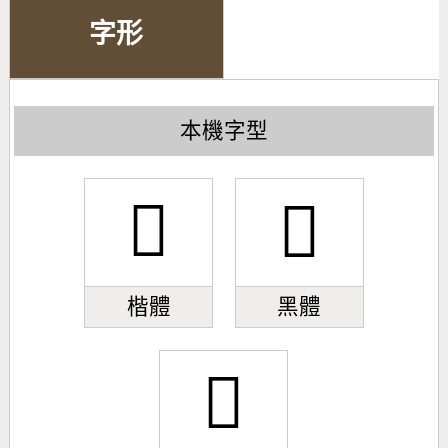
字形
本機字型
𣏋
𣏋
楷體
黑體
𣏋