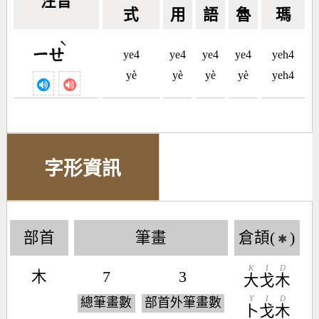
注音
式
用
語
魯
瑪
ˋ
ㄧㄝ
ye4
ye4
ye4
ye4
yeh4
yè
yè
yè
yè
yeh4
字形資訊
部首
筆畫
倉頡(
)
✱
K
I
D
木
7
3
大
戈
木
Y
I
D
總筆畫數
部首外筆畫數
卜
戈
木