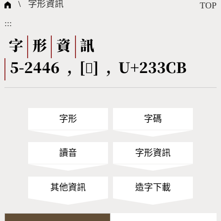
國際字碼相關組織
筆畫查詢
線上教學
倉頡查詢
全字庫授權
轉碼Web Service
個人電腦造字處理工具
問題集
意見回饋
\
字形資訊
TOP
:::
筆順序查詢
部首查詢
熱門查詢統計
字形下載
字
形
資
訊
5-2446 , [𣏋] , U+233CB
CNS查詢
Unicode查詢
Big5查詢
拼音查詢
字形
字碼
符號索引
拼音文字索引
讀音
字形資訊
其他資訊
造字下載