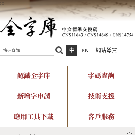
:::
中
EN
網站導覽
認識全字庫
字碼查詢
全字庫介紹
IDS查詢
全字庫現況
部件查詢
新增字申請
技術支援
中文碼介紹
複合查詢
專有名詞介紹
注音查詢
新字申請處理流程
字形即時顯示
造字解決方案
應用工具下載
客戶服務
︿