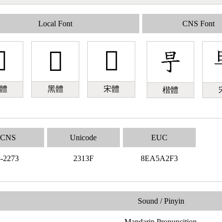
Local Font
CNS Font

𣄿
𣄿
體
黑體
宋體
楷體
CNS
Unicode
EUC
5-2273
2313F
8EA5A2F3
Sound / Pinyin
Mandarin Pronuncition