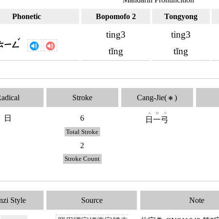
Phonetic
Bopomofo 2
Tongyong
ting3
ting3
ˇ
ㄊㄧㄥ
tǐng
tǐng
adical
Stroke
Cang-Jie(
)
✱
A
M
N
日
6
日
一
弓
Total Stroke
2
Stroke Count
zi Style
Source
Note