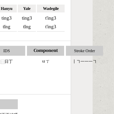
Hanyu
Yale
Wadegile
ting3
ting3
t'ing3
tǐng
tǐng
t'ing3
IDS
Component
Stroke Order
日丁
󶃑󶀟
丨㇕一一一㇕
⿱