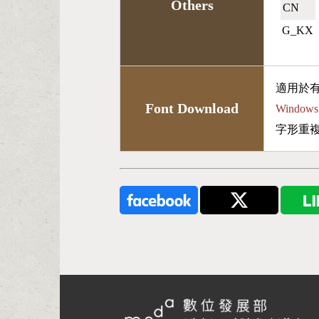
Others
CN🇨🇳
G_KX
適用於
Font Download
Wind
字形重