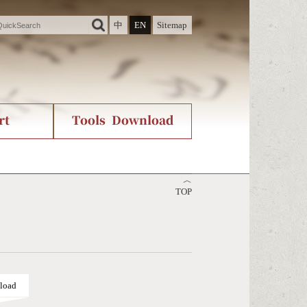
中
EN
Sitemap
rt
Tools Download
ry
rvice
International Org.
Stroke Count Query
︿
Unicode Query
TOP
load