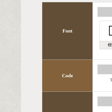

Font
楷
Code