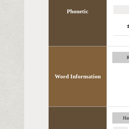
Phonetic
R
Word Information
Han