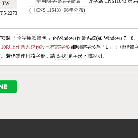
罕用國字標準字體表
此字為 CNS11643 
TW🇹🇼
(《CNS 11643》96年公布)
T5-2273
有安裝『
全字庫軟體包
』的Windows作業系統(如 Windows 7、8
ows 10以上作業系統預設已有該字形
細明體字形為「
𣄿
」； 標楷體
複。若仍需使用該字形，請
點我
見字形下載說明。