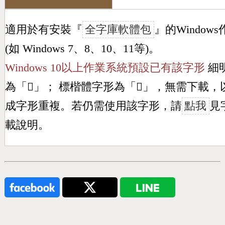
適用於有安裝『
全字庫軟體包
』的Window
(如 Windows 7、8、10、11等)。
Windows 10以上作業系統預設已有該字形
細
為「
𠥮
」； 標楷體字形為「
𠥮
」，無需下載，
成字形重複。若仍需使用該字形，請
點我
見
載說明。