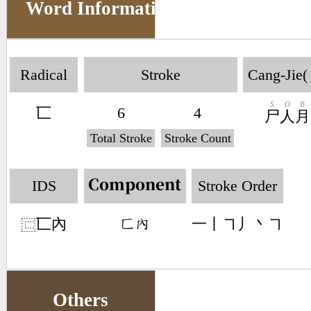
Word Information
Radical
Stroke
Cang-Jie(
S
O
B
匸
6
4
尸
人
月
Total Stroke
Stroke Count
IDS
Stroke Order
Component
匸內
一丨㇕丿丶㇕
󶀜󶃘
⿷
Others