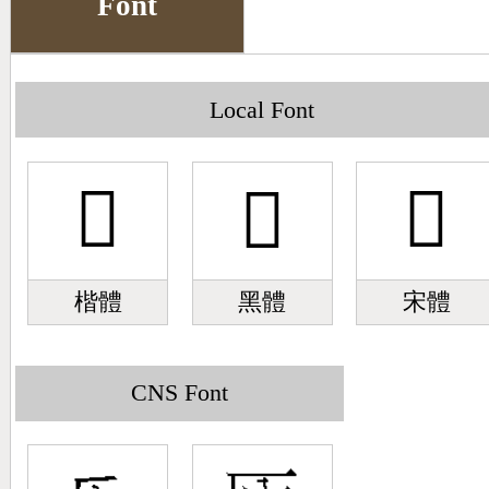
Font
Big5 Query
Pinyin Query
Symbol Index
Local Font
Pinyin Word Index
𠥮
𠥮
𠥮
楷體
黑體
宋體
CNS Font