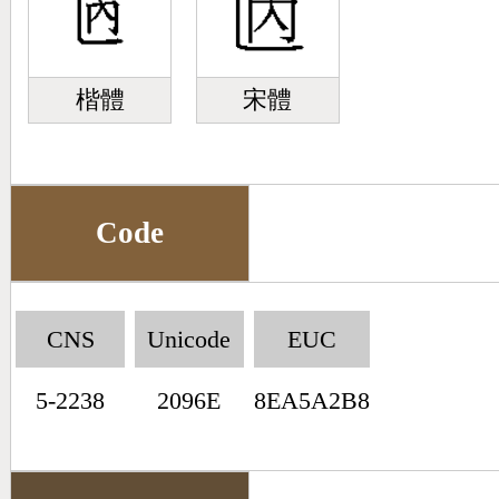
楷體
宋體
Code
CNS
Unicode
EUC
5-2238
2096E
8EA5A2B8