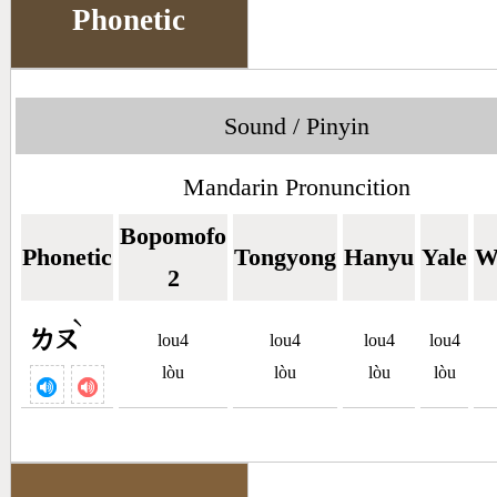
Phonetic
Sound / Pinyin
Mandarin Pronuncition
Bopomofo
Phonetic
Tongyong
Hanyu
Yale
W
2
ˋ
ㄌㄡ
lou4
lou4
lou4
lou4
lòu
lòu
lòu
lòu