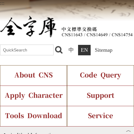
:::
中
EN
Sitemap
About CNS
Code Query
Introduction
IDS Query
Current Status
Apply Character
Support
Chinese Code Status
Components Query
Application Process
Font Instant Display
Tools Download
Service
︿