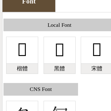
Font
Big5 Query
Pinyin Query
Symbol Index
Local Font
Pinyin Word Index
𠣒
𠣒
𠣒
楷體
黑體
宋體
CNS Font