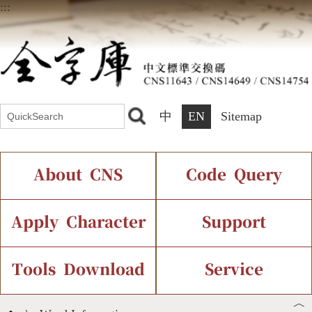
:::
中
EN
Sitemap
About CNS
Code Query
Introduction
IDS Query
Current Status
Apply Character
Support
Chinese Code Status
Components Query
Application Process
Font Instant Display
Tools Download
Service
︿