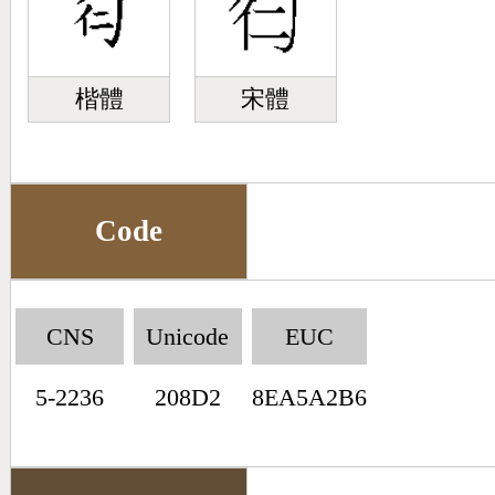
楷體
宋體
Code
CNS
Unicode
EUC
5-2236
208D2
8EA5A2B6