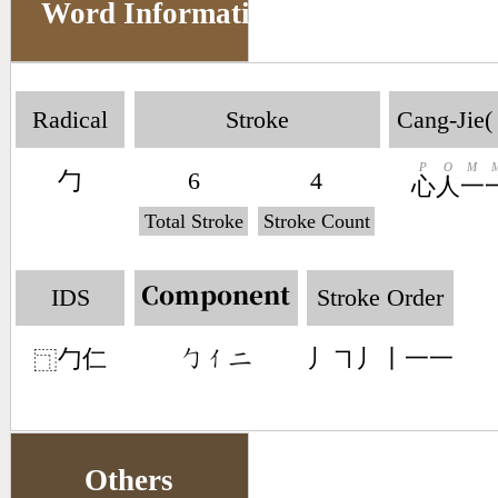
Word Information
Radical
Stroke
Cang-Jie(
P
O
M
勹
6
4
心
人
一
Total Stroke
Stroke Count
IDS
Stroke Order
Component
勹仁
丿㇕丿丨一一
󶀿󶀭󶀒
⿹
Others