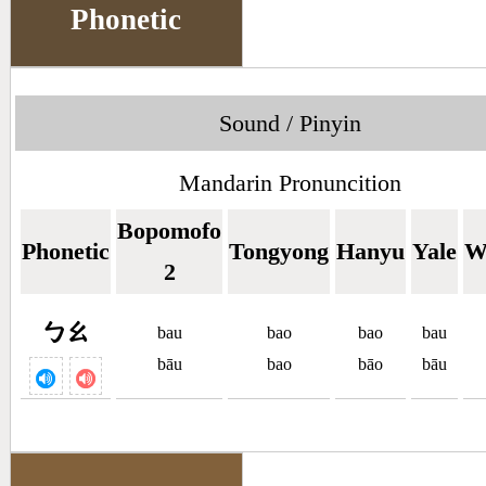
Phonetic
Sound / Pinyin
Mandarin Pronuncition
Bopomofo
Phonetic
Tongyong
Hanyu
Yale
W
2
ㄅㄠ
bau
bao
bao
bau
bāu
bao
bāo
bāu