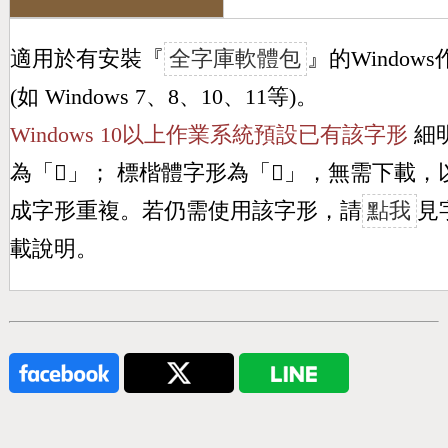
適用於有安裝『
全字庫軟體包
』的Window
(如 Windows 7、8、10、11等)。
Windows 10以上作業系統預設已有該字形
細
為「
𠣒
」； 標楷體字形為「
𠣒
」，無需下載，
成字形重複。若仍需使用該字形，請
點我
見
載說明。