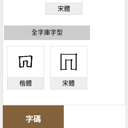
宋體
全字庫字型
楷體
宋體
字碼