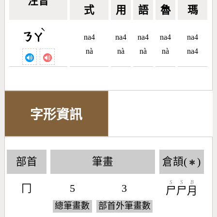
注音
式
用
語
魯
瑪
ˋ
ㄋㄚ
na4
na4
na4
na4
na4
nà
nà
nà
nà
na4
字形資訊
部首
筆畫
倉頡(
)
✱
S
S
B
冂
5
3
尸
尸
月
總筆畫數
部首外筆畫數