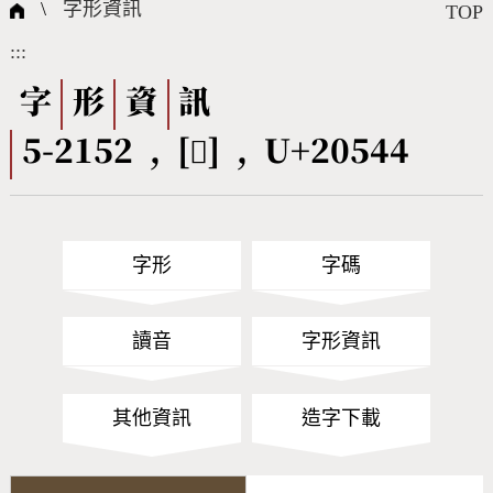
國際字碼相關組織
筆畫查詢
線上教學
倉頡查詢
全字庫授權
轉碼Web Service
個人電腦造字處理工具
問題集
意見回饋
\
字形資訊
TOP
:::
筆順序查詢
部首查詢
熱門查詢統計
字形下載
字
形
資
訊
5-2152 , [𠕄] , U+20544
CNS查詢
Unicode查詢
Big5查詢
拼音查詢
字形
字碼
符號索引
拼音文字索引
讀音
字形資訊
其他資訊
造字下載