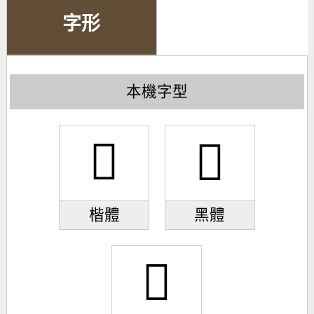
字形
本機字型
𠕄
𠕄
楷體
黑體
𠕄