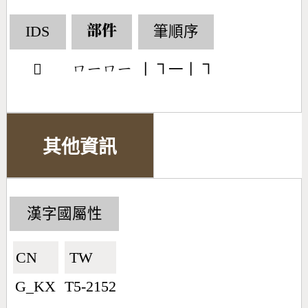
IDS
筆順序
部件
𠕄
丨㇕一丨㇕
󶀨󶀀󶀨󶀀
其他資訊
漢字國屬性
CN🇨🇳
TW🇹🇼
G_KX
T5-2152