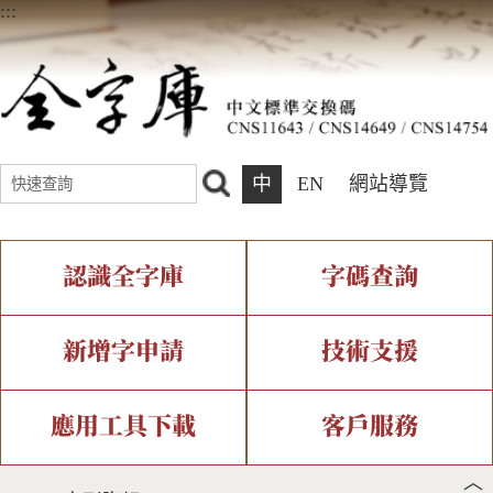
:::
中
EN
網站導覽
認識全字庫
字碼查詢
全字庫介紹
IDS查詢
全字庫現況
部件查詢
新增字申請
技術支援
中文碼介紹
複合查詢
專有名詞介紹
注音查詢
新字申請處理流程
字形即時顯示
造字解決方案
應用工具下載
客戶服務
︿