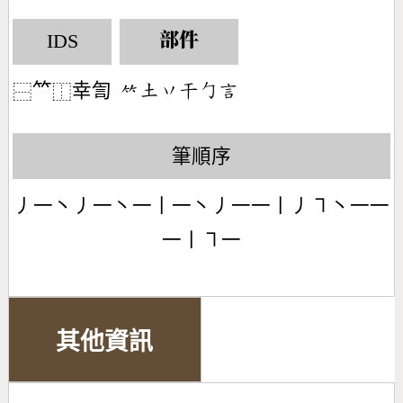
IDS
部件
𥫗
幸訇
󶆆󶁢󶁅󶁞󶀿󶆹
⿱
⿰
筆順序
丿一丶丿一丶一丨一丶丿一一丨丿㇕丶一一
一丨㇕一
其他資訊