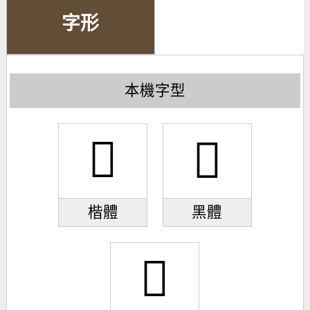
字形
本機字型
𥷚
𥷚
楷體
黑體
𥷚