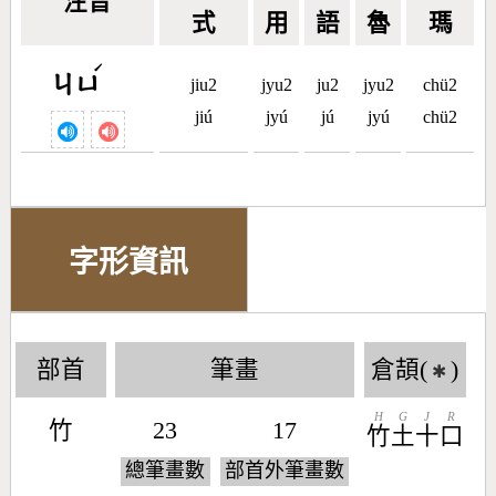
注音
式
用
語
魯
瑪
ˊ
ㄐㄩ
jiu2
jyu2
ju2
jyu2
chü2
jiú
jyú
jú
jyú
chü2
字形資訊
部首
筆畫
倉頡(
)
✱
H
G
J
R
竹
23
17
竹
土
十
口
總筆畫數
部首外筆畫數