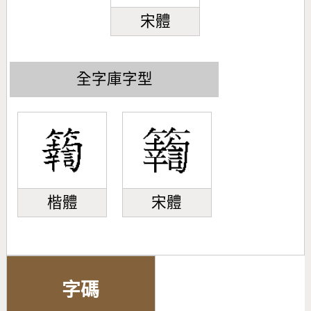
宋體
全字庫字型
楷體
宋體
字碼