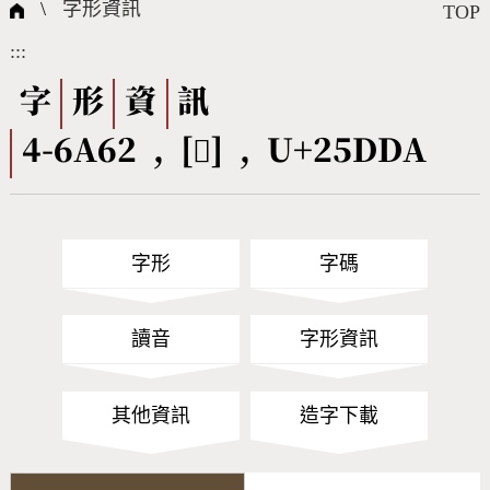
國際字碼相關組織
筆畫查詢
線上教學
倉頡查詢
全字庫授權
轉碼Web Service
個人電腦造字處理工具
問題集
意見回饋
\
字形資訊
TOP
:::
筆順序查詢
部首查詢
熱門查詢統計
字形下載
字
形
資
訊
4-6A62 , [𥷚] , U+25DDA
CNS查詢
Unicode查詢
Big5查詢
拼音查詢
字形
字碼
符號索引
拼音文字索引
讀音
字形資訊
其他資訊
造字下載