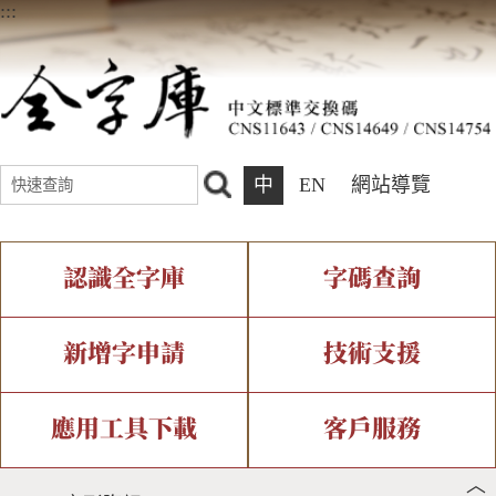
:::
中
EN
網站導覽
認識全字庫
字碼查詢
全字庫介紹
IDS查詢
全字庫現況
部件查詢
新增字申請
技術支援
中文碼介紹
複合查詢
專有名詞介紹
注音查詢
新字申請處理流程
字形即時顯示
造字解決方案
應用工具下載
客戶服務
︿