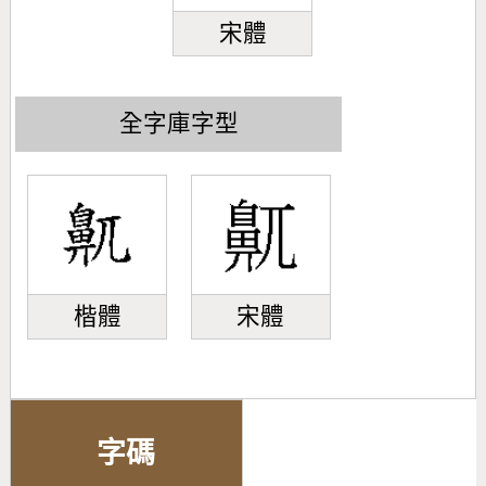
宋體
全字庫字型
楷體
宋體
字碼