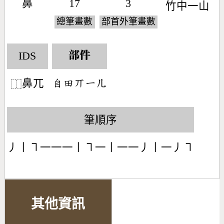
鼻
17
3
竹
中
一
山
總筆畫數
部首外筆畫數
IDS
部件
鼻兀
󶆇󶄬󶁬󶀀󶀶
⿰
筆順序
丿丨㇕一一一丨㇕一丨一一丿丨一丿㇕
其他資訊