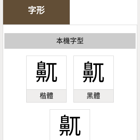
字形
本機字型
鼿
鼿
楷體
黑體
鼿