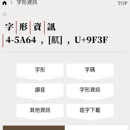
國際字碼相關組織
筆畫查詢
線上教學
倉頡查詢
全字庫授權
轉碼Web Service
個人電腦造字處理工具
問題集
意見回饋
\
字形資訊
TOP
:::
筆順序查詢
部首查詢
熱門查詢統計
字形下載
字
形
資
訊
4-5A64 , [鼿] , U+9F3F
CNS查詢
Unicode查詢
Big5查詢
拼音查詢
字形
字碼
符號索引
拼音文字索引
讀音
字形資訊
其他資訊
造字下載