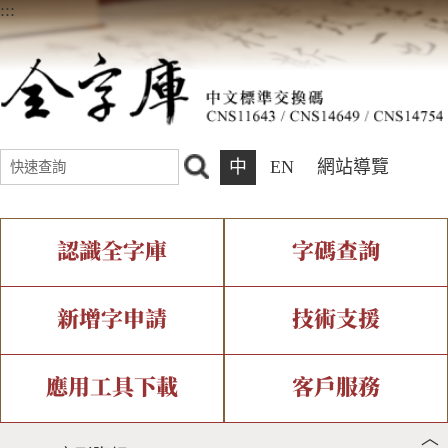
:::
中
EN
網站導覽
認識全字庫
字碼查詢
全字庫介紹
IDS查詢
全字庫現況
部件查詢
新增字申請
技術支援
中文碼介紹
複合查詢
專有名詞介紹
注音查詢
新字申請處理流程
字形即時顯示
造字解決方案
應用工具下載
客戶服務
︿