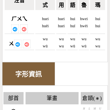
注音
式
用
語
魯
瑪
ㄏㄨㄟ
huei
huei
hui
hwei
hui
huēi
huei
huī
hwēi
hui
wu
wu
wu
wu
wu
ㄨ
wū
wu
wū
wū
wu
字形資訊
部首
筆畫
倉頡(
)
✱
H
L
M
U