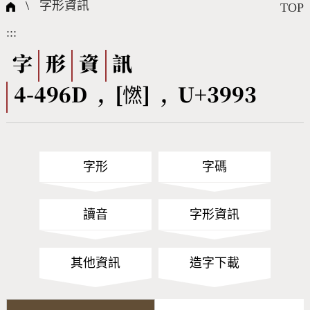
國際字碼相關組織
筆畫查詢
線上教學
倉頡查詢
全字庫授權
轉碼Web Service
個人電腦造字處理工具
問題集
意見回饋
\
字形資訊
TOP
:::
筆順序查詢
部首查詢
熱門查詢統計
字形下載
字
形
資
訊
4-496D , [㦓] , U+3993
CNS查詢
Unicode查詢
Big5查詢
拼音查詢
字形
字碼
符號索引
拼音文字索引
讀音
字形資訊
其他資訊
造字下載