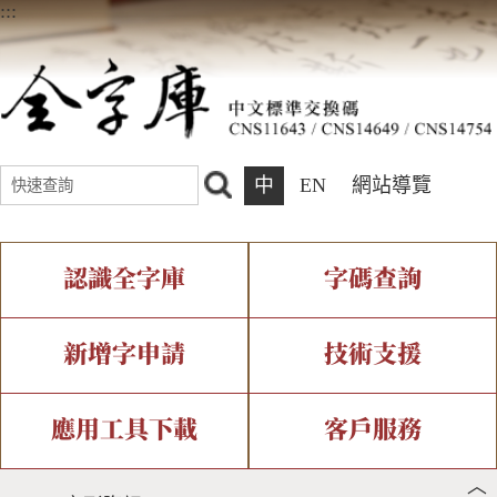
:::
中
EN
網站導覽
認識全字庫
字碼查詢
全字庫介紹
IDS查詢
全字庫現況
部件查詢
新增字申請
技術支援
中文碼介紹
複合查詢
專有名詞介紹
注音查詢
新字申請處理流程
字形即時顯示
造字解決方案
應用工具下載
客戶服務
︿