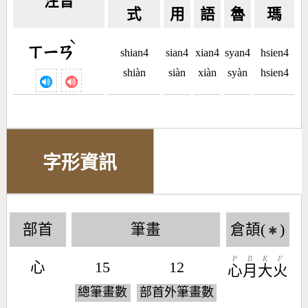
注音
式
用
語
魯
瑪
ˋ
ㄒㄧㄢ
shian4
sian4
xian4
syan4
hsien4
shiàn
siàn
xiàn
syàn
hsien4
字形資訊
部首
筆畫
倉頡(
)
✱
P
B
K
F
心
15
12
心
月
大
火
總筆畫數
部首外筆畫數