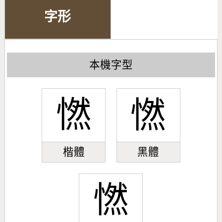
字形
本機字型
㦓
㦓
楷體
黑體
㦓