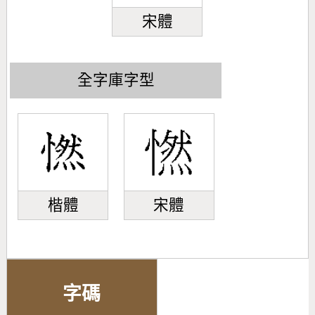
宋體
全字庫字型
楷體
宋體
字碼