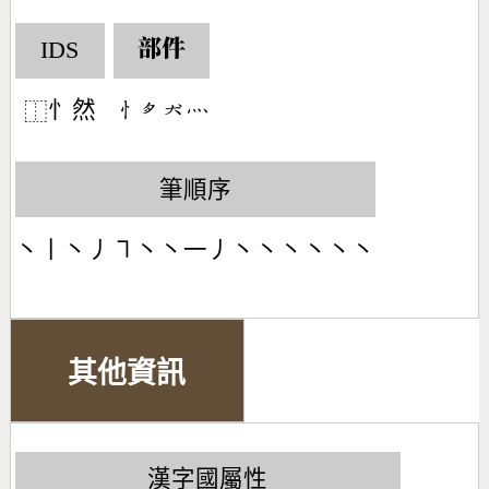
IDS
部件
忄然
󶄂󶅾󶃀󶃺
⿰
筆順序
丶丨丶丿㇕丶丶一丿丶丶丶丶丶丶
其他資訊
漢字國屬性