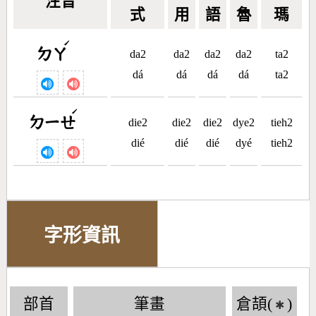
注音
式
用
語
魯
瑪
ˊ
ㄉㄚ
da2
da2
da2
da2
ta2
dá
dá
dá
dá
ta2
ˊ
ㄉㄧㄝ
die2
die2
die2
dye2
tieh2
dié
dié
dié
dyé
tieh2
字形資訊
部首
筆畫
倉頡(
)
✱