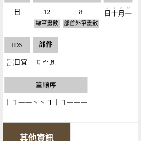
A
J
B
M
日
12
8
日
十
月
一
總筆畫數
部首外筆畫數
IDS
部件
日宜
󶃐󶂊󶄪
⿱
筆順序
丨㇕一一丶丶㇕丨㇕一一一
其他資訊