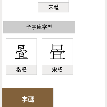
宋體
全字庫字型
楷體
宋體
字碼