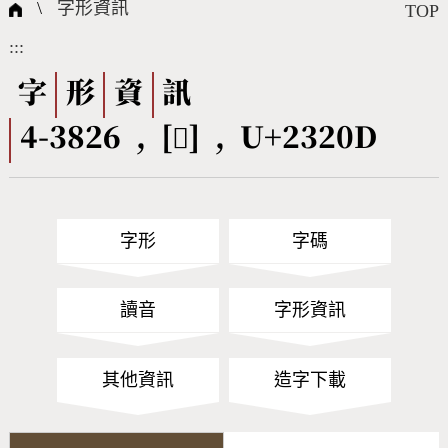
國際字碼相關組織
筆畫查詢
線上教學
倉頡查詢
全字庫授權
轉碼Web Service
個人電腦造字處理工具
問題集
意見回饋
\
字形資訊
TOP
:::
筆順序查詢
部首查詢
熱門查詢統計
字形下載
字
形
資
訊
4-3826 , [𣈍] , U+2320D
CNS查詢
Unicode查詢
Big5查詢
拼音查詢
字形
字碼
符號索引
拼音文字索引
讀音
字形資訊
其他資訊
造字下載