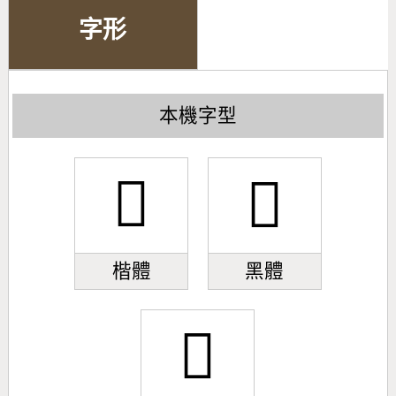
字形
本機字型
𣈍
𣈍
楷體
黑體
𣈍