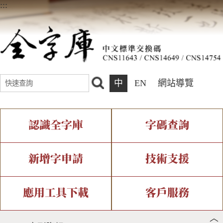
:::
中
EN
網站導覽
認識全字庫
字碼查詢
全字庫介紹
IDS查詢
全字庫現況
部件查詢
新增字申請
技術支援
中文碼介紹
複合查詢
專有名詞介紹
注音查詢
新字申請處理流程
字形即時顯示
造字解決方案
應用工具下載
客戶服務
︿