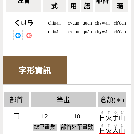
注音
耶魯
式
用
語
瑪
ㄑㄩㄢ
chiuan
cyuan
quan
chywan
ch'üan
chiuān
cyuan
quān
chywān
ch'üan
字形資訊
部首
筆畫
倉頡(
)
✱
A
F
Q
U
冂
12
10
日
火
手
山
A
F
O
U
總筆畫數
部首外筆畫數
日
火
人
山