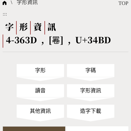
國際字碼相關組織
筆畫查詢
線上教學
倉頡查詢
全字庫授權
轉碼Web Service
個人電腦造字處理工具
問題集
意見回饋
\
字形資訊
TOP
:::
筆順序查詢
部首查詢
熱門查詢統計
字形下載
字
形
資
訊
4-363D , [㒽] , U+34BD
CNS查詢
Unicode查詢
Big5查詢
拼音查詢
字形
字碼
符號索引
拼音文字索引
讀音
字形資訊
其他資訊
造字下載