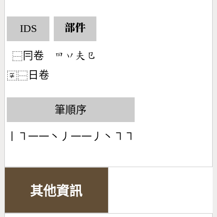
IDS
部件
冃卷
󶃒󶁅󶂯󶁋
⿱
日卷
〾
⿱
筆順序
丨㇕一一丶丿一一丿丶㇕㇕
其他資訊