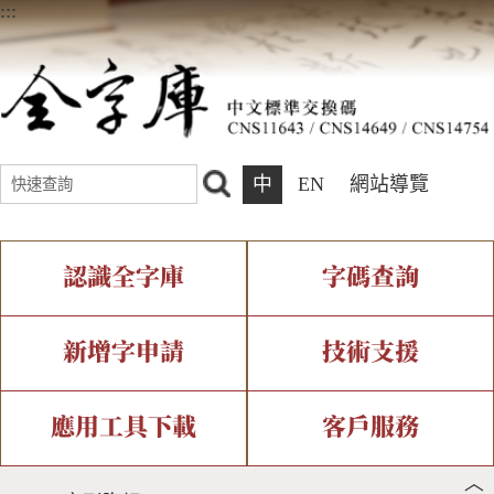
:::
中
EN
網站導覽
認識全字庫
字碼查詢
全字庫介紹
IDS查詢
全字庫現況
部件查詢
新增字申請
技術支援
中文碼介紹
複合查詢
專有名詞介紹
注音查詢
新字申請處理流程
字形即時顯示
造字解決方案
應用工具下載
客戶服務
︿