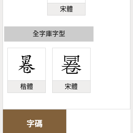
宋體
全字庫字型
楷體
宋體
字碼