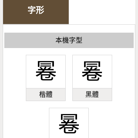
字形
本機字型
㒽
㒽
楷體
黑體
㒽