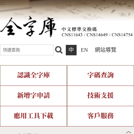
:::
中
EN
網站導覽
認識全字庫
字碼查詢
全字庫介紹
IDS查詢
全字庫現況
部件查詢
新增字申請
技術支援
中文碼介紹
複合查詢
專有名詞介紹
注音查詢
新字申請處理流程
字形即時顯示
造字解決方案
應用工具下載
客戶服務
︿