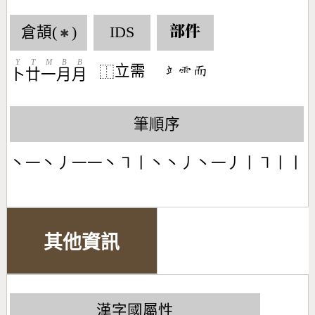
倉頡(
)
IDS
部件
✱
Y
T
M
B
B
立需
󶅓󶇅󶅭
⿰
卜
廿
一
月
月
筆順序
丶一丶丿一一丶㇕丨丶丶丿丶一丿丨㇕丨丨
其他資訊
漢字國屬性