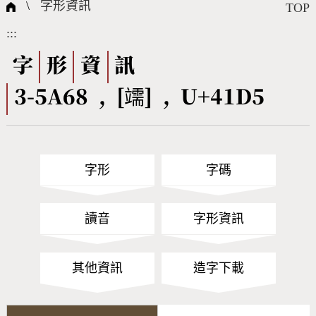
國際字碼相關組織
筆畫查詢
線上教學
倉頡查詢
全字庫授權
轉碼Web Service
個人電腦造字處理工具
問題集
意見回饋
\
字形資訊
TOP
:::
筆順序查詢
部首查詢
熱門查詢統計
字形下載
字
形
資
訊
3-5A68 , [䇕] , U+41D5
CNS查詢
Unicode查詢
Big5查詢
拼音查詢
字形
字碼
符號索引
拼音文字索引
讀音
字形資訊
其他資訊
造字下載