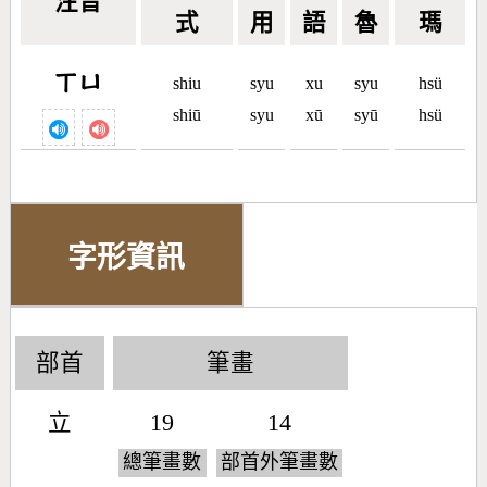
注音
式
用
語
魯
瑪
ㄒㄩ
shiu
syu
xu
syu
hsü
shiū
syu
xū
syū
hsü
字形資訊
部首
筆畫
立
19
14
總筆畫數
部首外筆畫數