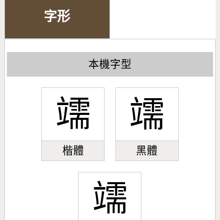
字形
本機字型
䇕
䇕
楷體
黑體
䇕