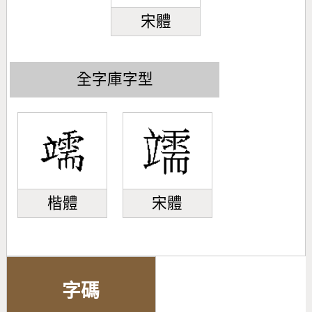
宋體
全字庫字型
楷體
宋體
字碼