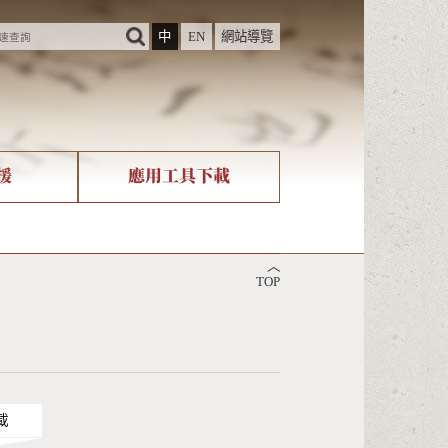
中
EN
網站導覽
援
應用工具下載
際字碼相關組織
筆畫查詢
︿
nicode查詢
TOP
載