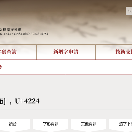
字碼查詢
新增字申請
技術支
決方案
現況
查詢
字形下載
中文碼介紹
全字庫授權
複合查詢
轉碼Web Service
專有名詞介紹
注音查詢
國
務
回饋
熱門查詢統計
查詢
部首查詢
CNS查詢
U
查詢
符號索引
拼音文字索引
䈤] , U+4224
讀音
字形資訊
其他資訊
造字下