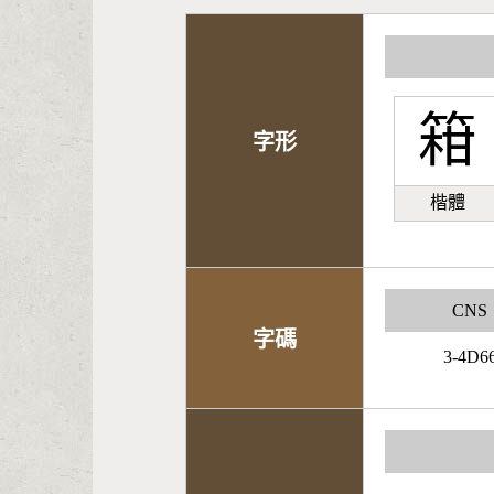
䈤
字形
楷體
CNS
字碼
3-4D6