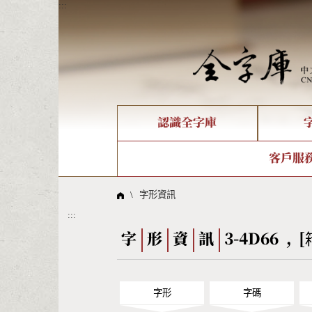
:::
認識全字庫
個人電腦造字處理工具
新字申請處理流程
字形即時顯示
全字庫介紹
IDS查詢
造字解
全字庫
部件
客戶服
問題集
意見
線上教學
倉頡查詢
筆順序
\
字形資訊
:::
Big5查詢
拼音
字
形
資
訊
3-4D66 , [
字形
字碼