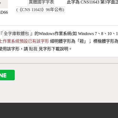
異體國字字表
此字為 CNS11643 第3字
🇹🇼
(《CNS 11643》96年公布)
4D66
『
全字庫軟體包
』的Windows作業系統(如 Windows 7、8、10、
10以上作業系統預設已有該字形
細明體字形為「
䈤
」； 標楷體字形
使用該字形，請
點我
見字形下載說明。