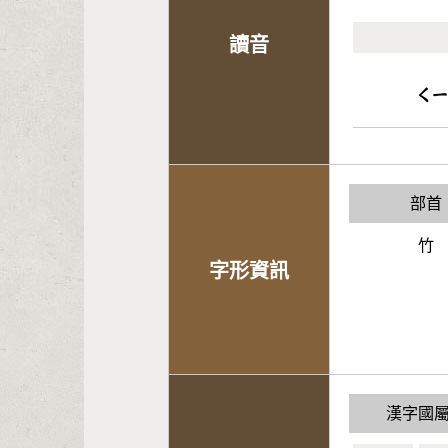
讀音
ㄑ
部首
竹
字形資訊
漢字國