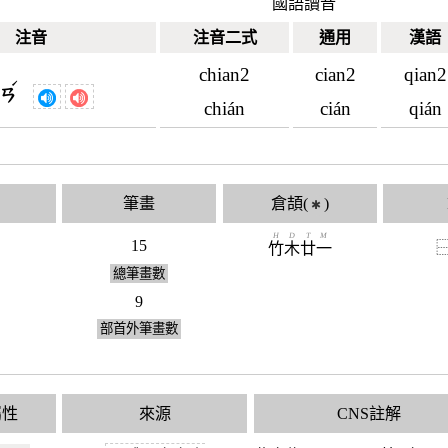
國語讀音
注音
注音二式
通用
漢語
chian2
cian2
qian2
ˊ
ㄧㄢ
chián
cián
qián
筆畫
倉頡(
)
✱
H
D
T
M
15
竹
木
廿
一
總筆畫數
9
部首外筆畫數
屬性
來源
CNS註解