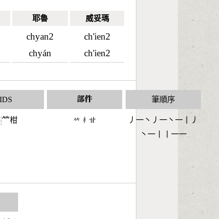
耶魯
威妥瑪
chyan2
ch'ien2
chyán
ch'ien2
IDS
部件
筆順序
𥫗柑
󶆆󶂸󶄜
丿一丶丿一丶一丨丿
⿱
丶一丨丨一一