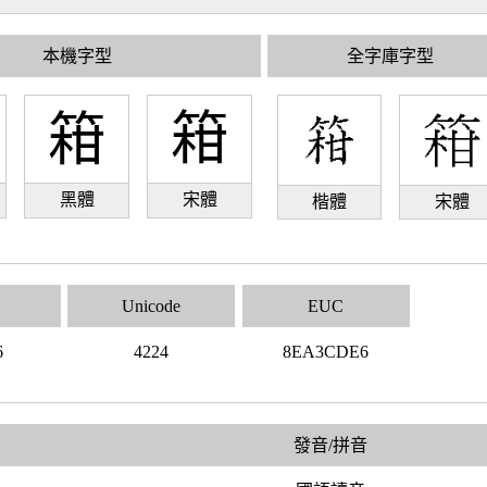
本機字型
全字庫字型
䈤
䈤
黑體
宋體
楷體
宋體
Unicode
EUC
6
4224
8EA3CDE6
發音/拼音