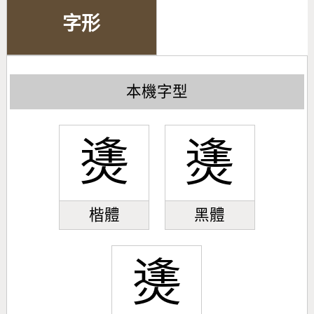
字形
本機字型
㷭
㷭
楷體
黑體
㷭