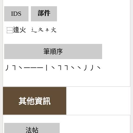
IDS
部件
逢火
󶃼󶂁󶃥󶃸
⿱
筆順序
丿㇕丶一一一丨丶㇕㇕丶丶丿丿丶
其他資訊
法帖