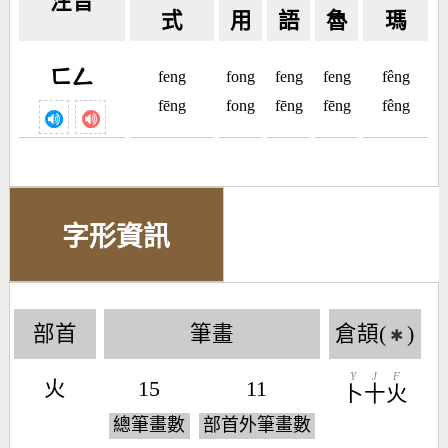
注音
式
用
語
魯
瑪
ㄈㄥ
feng
fong
feng
feng
fêng
fēng
fong
fēng
fēng
fêng
字形資訊
部首
筆畫
倉頡(
)
✱
Y
J
F
火
15
11
卜
十
火
總筆畫數
部首外筆畫數