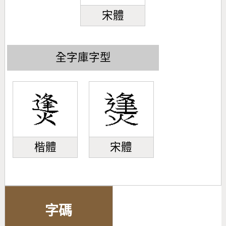
宋體
全字庫字型
楷體
宋體
字碼