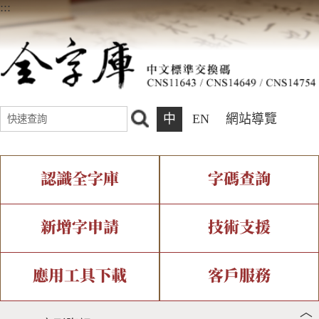
:::
中
EN
網站導覽
認識全字庫
字碼查詢
全字庫介紹
IDS查詢
全字庫現況
部件查詢
新增字申請
技術支援
中文碼介紹
複合查詢
專有名詞介紹
注音查詢
新字申請處理流程
字形即時顯示
造字解決方案
應用工具下載
客戶服務
︿