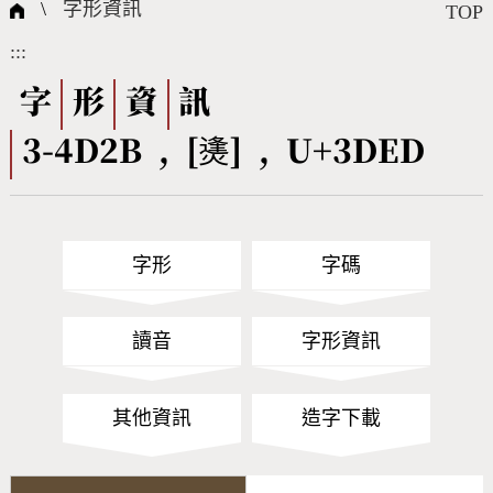
國際字碼相關組織
筆畫查詢
線上教學
倉頡查詢
全字庫授權
轉碼Web Service
個人電腦造字處理工具
問題集
意見回饋
\
字形資訊
TOP
:::
筆順序查詢
部首查詢
熱門查詢統計
字形下載
字
形
資
訊
3-4D2B , [㷭] , U+3DED
CNS查詢
Unicode查詢
Big5查詢
拼音查詢
字形
字碼
符號索引
拼音文字索引
讀音
字形資訊
其他資訊
造字下載