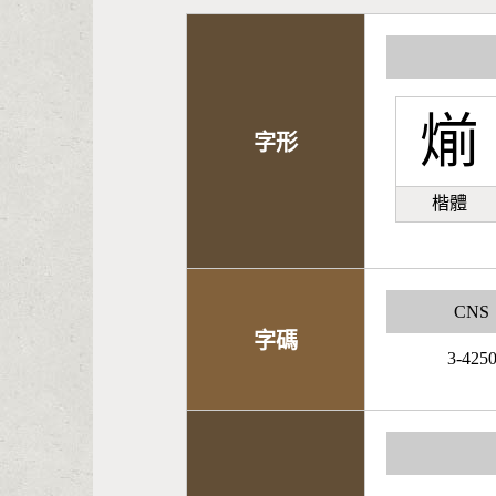
㷙
字形
楷體
CNS
字碼
3-425