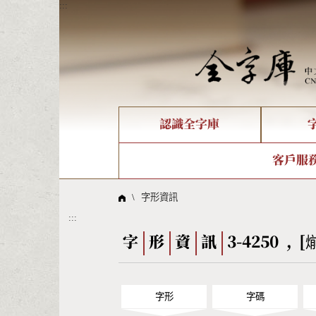
:::
認識全字庫
個人電腦造字處理工具
新字申請處理流程
字形即時顯示
全字庫介紹
IDS查詢
造字解
全字庫
部件
客戶服
問題集
意見
線上教學
倉頡查詢
筆順序
\
字形資訊
:::
Big5查詢
拼音
字
形
資
訊
3-4250 , 
字形
字碼