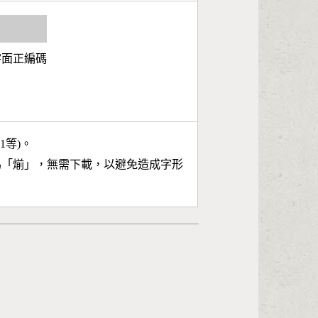
3字面正編碼
11等)。
為「
㷙
」，無需下載，以避免造成字形