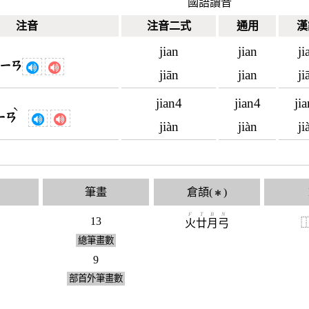
國語讀音
注音
注音二式
通用
漢
jian
jian
ji
ㄐㄧㄢ
jiān
jian
ji
jian4
jian4
ji
ˋ
ㄧㄢ
jiàn
jiàn
ji
筆畫
倉頡(
)
✱
F
T
B
N
13
火
廿
月
弓
總筆畫數
9
部首外筆畫數