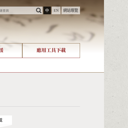
中
EN
網站導覽
援
應用工具下載
際字碼相關組織
筆畫查詢
nicode查詢
載