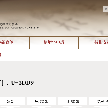
字碼查詢
新增字申請
技術支
決方案
現況
查詢
字形下載
中文碼介紹
全字庫授權
複合查詢
轉碼Web Service
專有名詞介紹
注音查詢
國
務
回饋
熱門查詢統計
查詢
部首查詢
CNS查詢
U
查詢
符號索引
拼音文字索引
[㷙] , U+3DD9
讀音
字形資訊
其他資訊
造字下