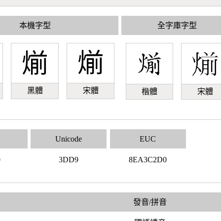
本機字型
全字庫字型
㷙
㷙
黑體
宋體
楷體
宋體
Unicode
EUC
0
3DD9
8EA3C2D0
發音/拼音