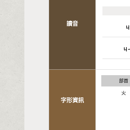
讀音
ㄐ
部首
火
字形資訊