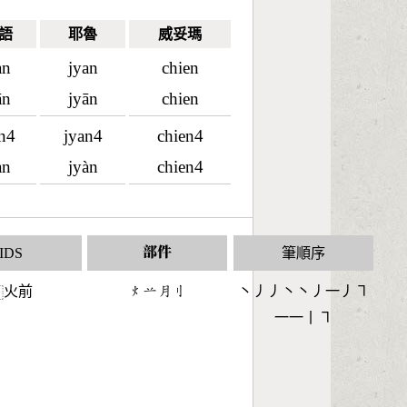
語
耶魯
威妥瑪
an
jyan
chien
ān
jyān
chien
an4
jyan4
chien4
àn
jyàn
chien4
IDS
部件
筆順序
火前
󶃹󶂋󶃭󶁑
丶丿丿丶丶丿一丿㇕
⿰
一一丨㇕