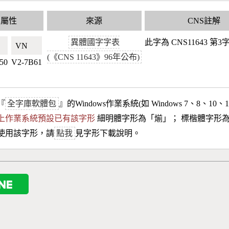
國屬性
來源
CNS註解
異體國字字表
此字為 CNS11643 第
🇼
VN🇻🇳
(《CNS 11643》96年公布)
50
V2-7B61
『
全字庫軟體包
』的Windows作業系統(如 Windows 7、8、10、
10以上作業系統預設已有該字形
細明體字形為「
㷙
」； 標楷體字形
使用該字形，請
點我
見字形下載說明。