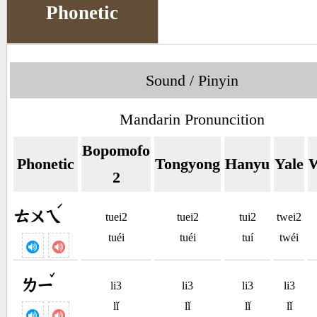
Phonetic
Sound / Pinyin
Mandarin Pronuncition
Bopomofo
Phonetic
Tongyong
Hanyu
Yale
W
2
ˊ
ㄊㄨㄟ
tuei2
tuei2
tui2
twei2
tuéi
tuéi
tuí
twéi
ˇ
ㄌㄧ
li3
li3
li3
li3
lǐ
lǐ
lǐ
lǐ