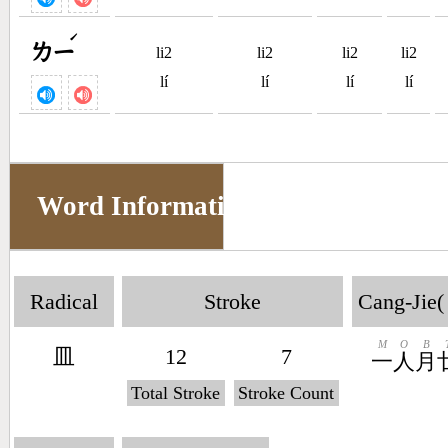
ˊ
ㄌㄧ
li2
li2
li2
li2
lí
lí
lí
lí
Word Information
Radical
Stroke
Cang-Jie(
M
O
B
皿
12
7
一
人
月
Total Stroke
Stroke Count