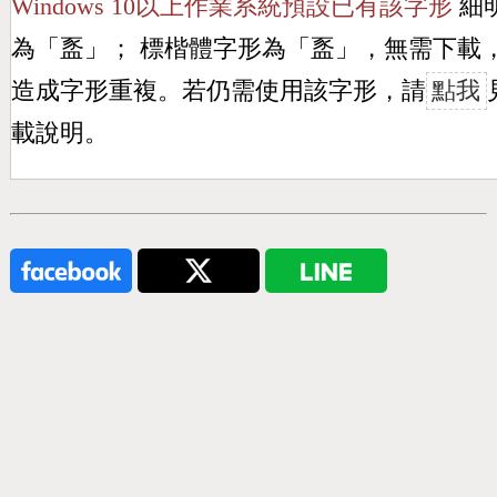
Windows 10以上作業系統預設已有該字形
細
為「
䀃
」； 標楷體字形為「
䀃
」，無需下載
造成字形重複。若仍需使用該字形，請
點我
載說明。