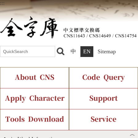
:::
中
EN
Sitemap
About CNS
Code Query
Introduction
IDS Query
Current Status
Apply Character
Support
Chinese Code Status
Components Query
Application Process
Font Instant Display
Tools Download
Service
︿