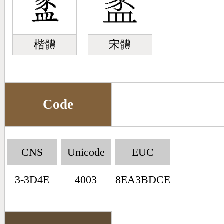
楷體
宋體
Code
CNS
Unicode
EUC
3-3D4E
4003
8EA3BDCE