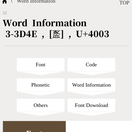
\
Word Information
Composite Query
Terms
Character Creation
Character Create Tools
FAQ
TOP
:::
International Org.
Bopomofo Query
CNS Authorization
Fonts Download
Satisfaction Survey
Word Information
3-3D4E , [䀃] , U+4003
Online Teaching
Stroke Count Query
Web Service
Query Statistics
Cang-Jie Query
Font
Code
Strokeorder Query
Phonetic
Word Information
KX_Radical Query
Others
Font Download
CNS Query
Unicode Query