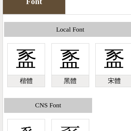
Font
Big5 Query
Pinyin Query
Symbol Index
Local Font
Pinyin Word Index
䀃
䀃
䀃
楷體
黑體
宋體
CNS Font