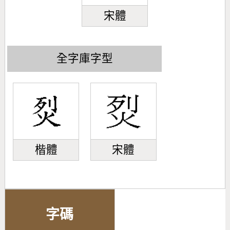
宋體
全字庫字型
楷體
宋體
字碼