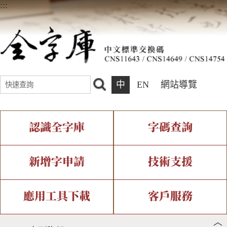
:::
中
EN
網站導覽
認識全字庫
字碼查詢
全字庫介紹
IDS查詢
全字庫現況
部件查詢
新增字申請
技術支援
中文碼介紹
複合查詢
專有名詞介紹
注音查詢
新字申請處理流程
字形即時顯示
造字解決方案
應用工具下載
客戶服務
︿