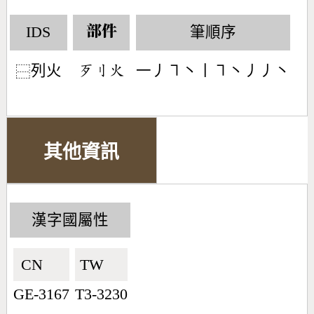
IDS
筆順序
部件
列火
一丿㇕丶丨㇕丶丿丿丶
󶃂󶁑󶃸
⿱
其他資訊
漢字國屬性
CN🇨🇳
TW🇹🇼
GE-3167
T3-3230