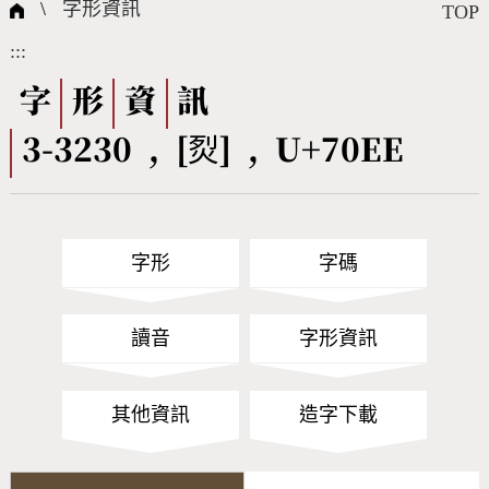
國際字碼相關組織
筆畫查詢
線上教學
倉頡查詢
全字庫授權
轉碼Web Service
個人電腦造字處理工具
問題集
意見回饋
\
字形資訊
TOP
:::
筆順序查詢
部首查詢
熱門查詢統計
字形下載
字
形
資
訊
3-3230 , [烮] , U+70EE
CNS查詢
Unicode查詢
Big5查詢
拼音查詢
字形
字碼
符號索引
拼音文字索引
讀音
字形資訊
其他資訊
造字下載