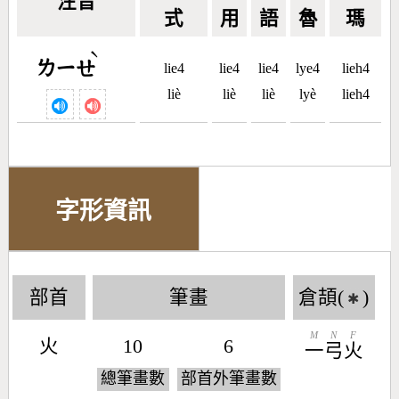
注音
式
用
語
魯
瑪
ˋ
ㄌㄧㄝ
lie4
lie4
lie4
lye4
lieh4
liè
liè
liè
lyè
lieh4
字形資訊
部首
筆畫
倉頡(
)
✱
M
N
F
火
10
6
一
弓
火
總筆畫數
部首外筆畫數