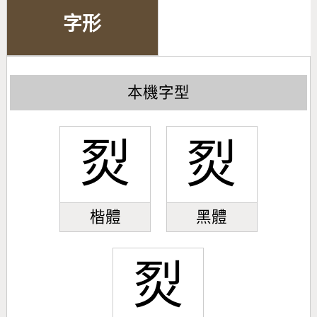
字形
本機字型
烮
烮
楷體
黑體
烮