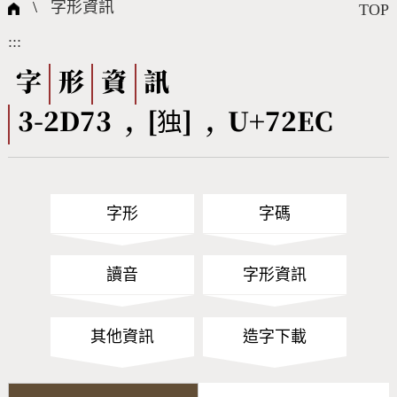
國際字碼相關組織
筆畫查詢
線上教學
倉頡查詢
全字庫授權
轉碼Web Service
個人電腦造字處理工具
問題集
意見回饋
\
字形資訊
TOP
:::
筆順序查詢
部首查詢
熱門查詢統計
字形下載
字
形
資
訊
3-2D73 , [独] , U+72EC
CNS查詢
Unicode查詢
Big5查詢
拼音查詢
字形
字碼
符號索引
拼音文字索引
讀音
字形資訊
其他資訊
造字下載