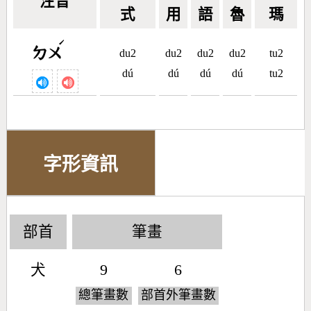
注音
式
用
語
魯
瑪
ˊ
ㄉㄨ
du2
du2
du2
du2
tu2
dú
dú
dú
dú
tu2
字形資訊
部首
筆畫
犬
9
6
總筆畫數
部首外筆畫數