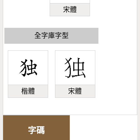
宋體
全字庫字型
楷體
宋體
字碼