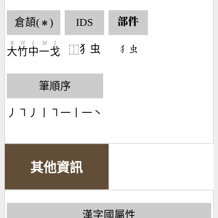
倉頡(
)
IDS
部件
✱
K
H
L
M
I
犭虫
󶃁󶅶
⿰
大
竹
中
一
戈
筆順序
丿㇕丿丨㇕一丨一丶
其他資訊
漢字國屬性