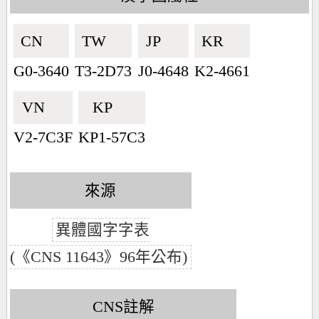
CN🇨🇳
TW🇹🇼
JP🇯🇵
KR🇰🇷
G0-3640
T3-2D73
J0-4648
K2-4661
VN🇻🇳
KP🇰🇵
V2-7C3F
KP1-57C3
來源
異體國字字表
(《CNS 11643》96年公布)
CNS註解