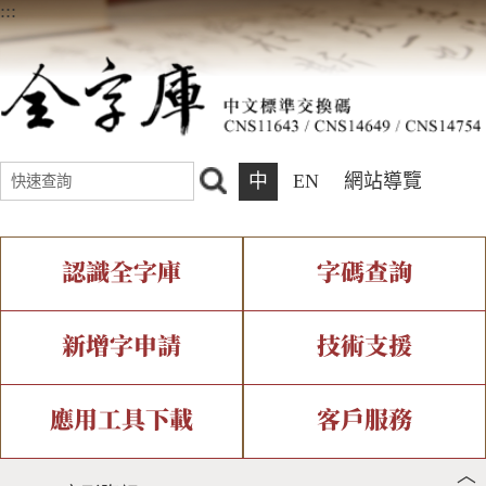
:::
中
EN
網站導覽
認識全字庫
字碼查詢
全字庫介紹
IDS查詢
全字庫現況
部件查詢
新增字申請
技術支援
中文碼介紹
複合查詢
專有名詞介紹
注音查詢
新字申請處理流程
字形即時顯示
造字解決方案
應用工具下載
客戶服務
︿