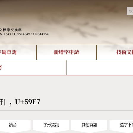
字碼查詢
新增字申請
技術支
決方案
現況
查詢
字形下載
中文碼介紹
全字庫授權
複合查詢
轉碼Web Service
專有名詞介紹
注音查詢
國
務
回饋
熱門查詢統計
查詢
部首查詢
CNS查詢
U
查詢
符號索引
拼音文字索引
姧] , U+59E7
讀音
字形資訊
其他資訊
造字下