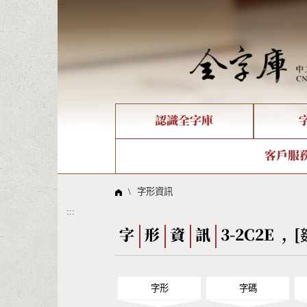
:::
認識全字庫
個人電腦造字處理工具
新字申請處理流程
字形即時顯示
全字庫介紹
IDS查詢
造字解
全字庫
部件
客戶服
問題集
意見
線上教學
倉頡查詢
筆順序
\
字形資訊
:::
Big5查詢
拼音
字
形
資
訊
3-2C2E , [
字形
字碼