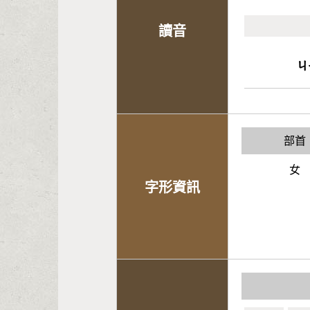
讀音
ㄐ
部首
女
字形資訊