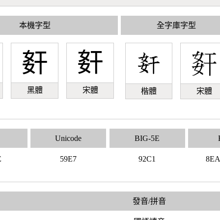
本機字型
全字庫字型
姧
姧
黑體
宋體
楷體
宋體
Unicode
BIG-5E
E
59E7
92C1
8E
發音/拼音