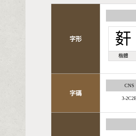
姧
字形
楷體
CNS
字碼
3-2C2