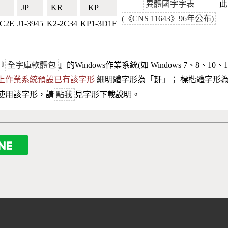
異體國字字表
此
🇼
JP🇯🇵
KR🇰🇷
KP🇰🇵
(《CNS 11643》96年公布)
2C2E
J1-3945
K2-2C34
KP1-3D1F
『
全字庫軟體包
』的Windows作業系統(如 Windows 7、8、10、
10以上作業系統預設已有該字形
細明體字形為「
姧
」； 標楷體字形
使用該字形，請
點我
見字形下載說明。