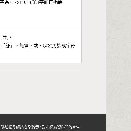
字為 CNS11643 第3字面正編碼
11等)。
為「
姧
」，無需下載，以避免造成字形
隱私權及網站安全政策
/
政府網站資料開放宣告