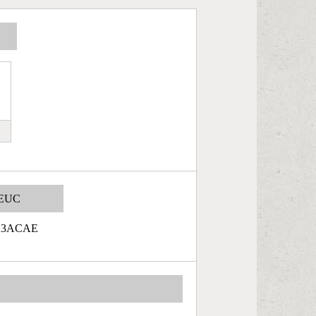
EUC
A3ACAE