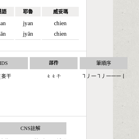
漢語
耶魯
威妥瑪
ian
jyan
chien
iān
jyān
chien
IDS
部件
筆順序
㚣干
󶂛󶂛󶁞
㇕丿一㇕丿一一一丨
⿰
CNS註解