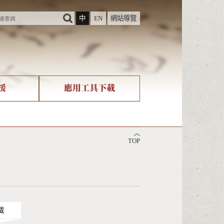
中
EN
網站導覽
援
應用工具下載
際字碼相關組織
筆畫查詢
︿
nicode查詢
TOP
載