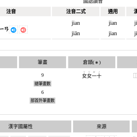
國語讀音
注音
注音二式
通用
jian
jian
j
ㄧㄢ
jiān
jian
j
筆畫
倉頡(
)
✱
V
V
M
J
9
女
女
一
十
總筆畫數
6
部首外筆畫數
漢字國屬性
來源