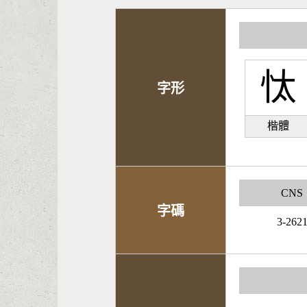
忲
字形
楷體
CNS
字碼
3-262