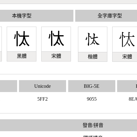
本機字型
全字庫字型
忲
忲
黑體
宋體
楷體
宋體
Unicode
BIG-5E
1
5FF2
9055
8E
發音/拼音