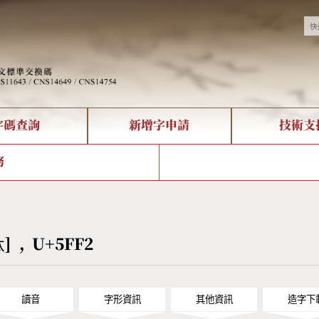
字碼查詢
新增字申請
技術支
決方案
現況
查詢
字形下載
中文碼介紹
全字庫授權
複合查詢
轉碼Web Service
專有名詞介紹
注音查詢
國
務
回饋
熱門查詢統計
查詢
部首查詢
CNS查詢
U
查詢
符號索引
拼音文字索引
忲] , U+5FF2
讀音
字形資訊
其他資訊
造字下