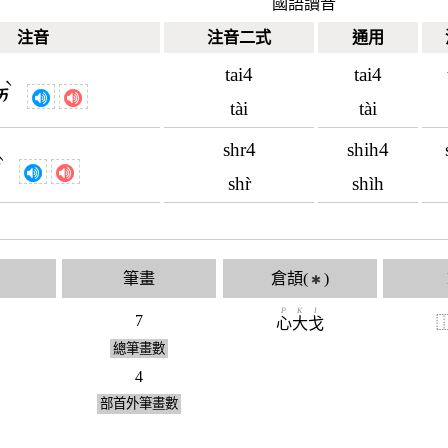
國語讀音
注音
注音二式
通用
tai4
tai4
ˋ
ㄞ
tài
tài
shr4
shih4
ˋ
ㄕ
shr̀
shìh
筆畫
倉頡(
)
✱
P
K
I
7
心
大
戈
總筆畫數
4
部首外筆畫數