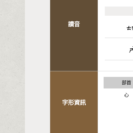
讀音
ㄊ
部首
心
字形資訊