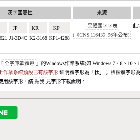
漢字國屬性
來源
異體國字字表
此字
🇼
JP🇯🇵
KR🇰🇷
KP🇰🇵
(《CNS 11643》96年公布)
621
J1-3D4C
K2-3168
KP1-4288
『
全字庫軟體包
』的Windows作業系統(如 Windows 7、8、10、
10以上作業系統預設已有該字形
細明體字形為「
忲
」； 標楷體字形
使用該字形，請
點我
見字形下載說明。