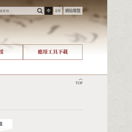
中
EN
網站導覽
援
應用工具下載
際字碼相關組織
筆畫查詢
︿
nicode查詢
TOP
載