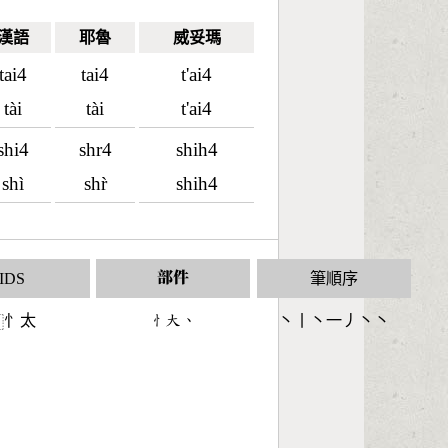
漢語
耶魯
威妥瑪
tai4
tai4
t'ai4
tài
tài
t'ai4
shi4
shr4
shih4
shì
shr̀
shih4
IDS
部件
筆順序
忄太
󶄂󶁨󶀅
丶丨丶一丿丶丶
⿰