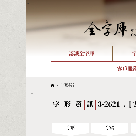
:::
認識全字庫
個人電腦造字處理工具
新字申請處理流程
字形即時顯示
全字庫介紹
IDS查詢
造字解
全字庫
部件
客戶服
問題集
意見
線上教學
倉頡查詢
筆順序
\
字形資訊
:::
Big5查詢
拼音
字
形
資
訊
3-2621 , [
字形
字碼