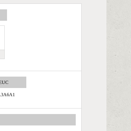
EUC
A3A6A1